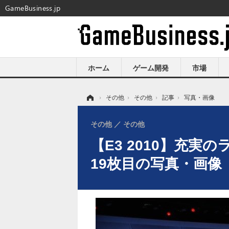
GameBusiness.jp
ホーム
ゲーム開発
市場
ホーム
›
その他
›
その他
›
記事
›
写真・画像
その他
その他
【E3 2010】充
19枚目の写真・画像