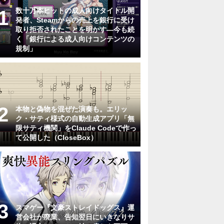
数十万本ヒットの成人向けタイトル開
発者、Steamからの売上を銀行に受け
取り拒否されたことを明かす―今も続
く「銀行による成人向けコンテンツの
規制」
本物と偽物を混ぜた演奏も。エリッ
ク・サティ様式の自動生成アプリ「無
限サティ機関」をClaude Codeで作っ
て公開した（CloseBox）
スマゲー『文豪ストレイドッグス』運
営会社が廃業、告知翌日にいきなりサ