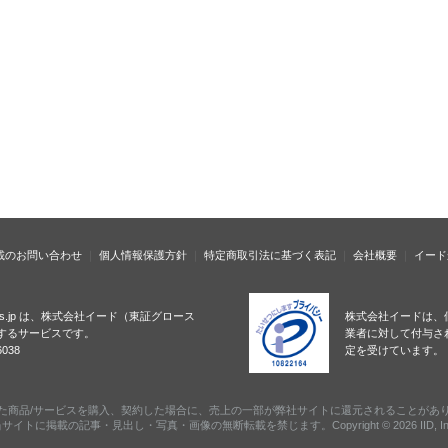
載のお問い合わせ
個人情報保護方針
特定商取引法に基づく表記
会社概要
イード
ness.jp は、株式会社イード（東証グロース
株式会社イードは、
するサービスです。
業者に対して付与さ
038
定を受けています。
た商品/サービスを購入、契約した場合に、売上の一部が弊社サイトに還元されることがあ
サイトに掲載の記事・見出し・写真・画像の無断転載を禁じます。Copyright © 2026 IID, In