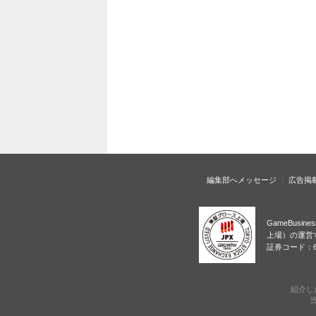
編集部へメッセージ
広告掲
GameBusi
上場）の運営
証券コード：6
紹介し
当