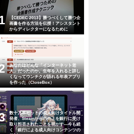
【CEDEC 2013】勝つべくして勝つ企
画書を作る方法を伝授！アシスタント
からディレクターになるために
あなたはどんな「インターネット老
人」だったのか。生年を入れると詳し
くなってウンチクが語れる年表アプリ
を作った（CloseBox）
数十万本ヒットの成人向けタイトル開
発者、Steamからの売上を銀行に受け
取り拒否されたことを明かす―今も続
く「銀行による成人向けコンテンツの