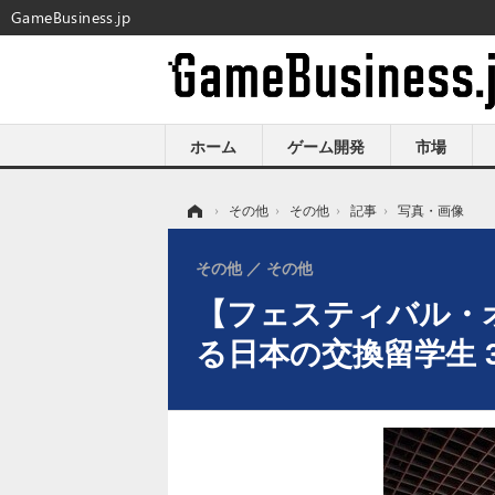
GameBusiness.jp
ホーム
ゲーム開発
市場
ホーム
›
その他
›
その他
›
記事
›
写真・画像
その他
その他
【フェスティバル・
る日本の交換留学生 