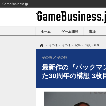
GameBusiness.jp
ホーム
ゲーム開発
市場
ホーム
›
その他
›
その他
›
記事
›
写真・画像
その他
その他
最新作の『パックマ
た30周年の構想 3