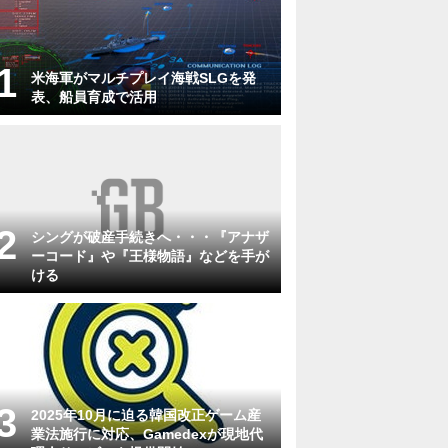
米海軍がマルチプレイ海戦SLGを発
表、船員育成で活用
シングが破産手続きへ・・・『アナザ
ーコード』や『王様物語』などを手が
ける
2025年10月に迫る韓国改正ゲーム産
業法施行に対応、Gamedexが現地代