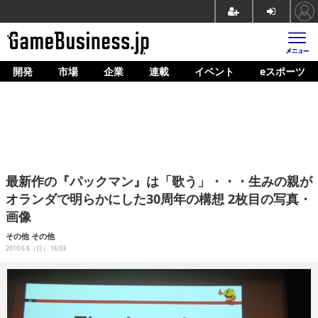
開発
市場
企業
連載
イベント
eスポーツ
ホーム
ゲーム開発
市場
マネタイズ
最新作の『パックマン』は「歌う」・・・生みの親が
企業動向
オランダで明らかにした30周年の構想 2枚目の写真・
画像
人材育成
その他
その他
産業政策
2010.6.6（日） 16:03
連載
イベント/セミナー