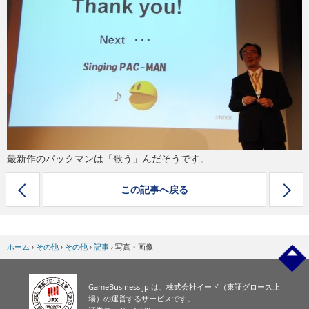
eスポーツ
最新作のパックマンは「歌う」んだそうです。
この記事へ戻る
ホーム
›
その他
›
その他
›
記事
›
写真・画像
GameBusiness.jp は、株式会社イード（東証グロース上
場）の運営するサービスです。