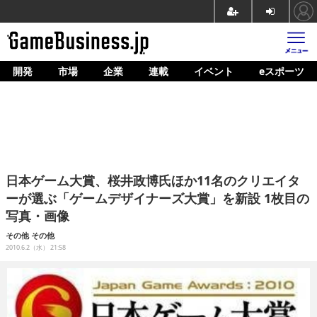
開発
市場
企業
連載
イベント
eスポーツ
ホーム
ゲーム開発
市場
マネタイズ
日本ゲーム大賞、桜井政博氏ほか11名のクリエイタ
企業動向
ーが選ぶ「ゲームデザイナーズ大賞」を新設 1枚目の
写真・画像
人材育成
その他
その他
産業政策
2010.6.2（水） 21:58
連載
イベント/セミナー