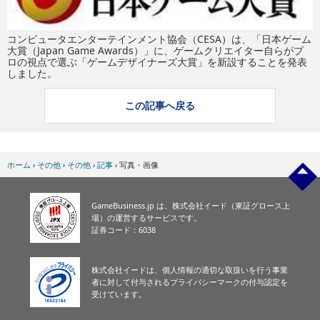
eスポーツ
コンピュータエンターテインメント協会（CESA）は、「日本ゲーム
大賞（Japan Game Awards）」に、ゲームクリエイター自らがプ
ロの視点で選ぶ「ゲームデザイナーズ大賞」を新設することを発表
しました。
この記事へ戻る
ホーム
›
その他
›
その他
›
記事
›
写真・画像
GameBusiness.jp は、株式会社イード（東証グロース上
場）の運営するサービスです。
証券コード：6038
株式会社イードは、個人情報の適切な取扱いを行う事業
者に対して付与されるプライバシーマークの付与認定を
受けています。