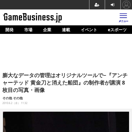
開発
市場
企業
連載
イベント
eスポーツ
ホーム
ゲーム開発
市場
マネタイズ
膨大なデータの管理はオリジナルツールで−『アンチ
企業動向
ャーテッド 黄金刀と消えた船団』の制作者が講演 8
枚目の写真・画像
人材育成
その他
その他
産業政策
2010.6.2（水） 11:32
連載
イベント/セミナー