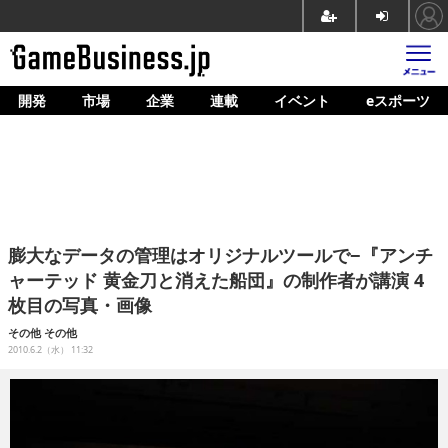
開発
市場
企業
連載
イベント
eスポーツ
ホーム
ゲーム開発
市場
マネタイズ
膨大なデータの管理はオリジナルツールで−『アンチ
企業動向
ャーテッド 黄金刀と消えた船団』の制作者が講演 4
枚目の写真・画像
人材育成
その他
その他
産業政策
2010.6.2（水） 11:32
連載
イベント/セミナー