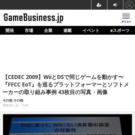
開発
市場
企業
連載
イベント
eスポーツ
ホーム
ゲーム開発
市場
マネタイズ
【CEDEC 2009】WiiとDSで同じゲームを動かす〜
企業動向
『FFCC EoT』を巡るプラットフォーマーとソフトメ
ーカーの取り組み事例 43枚目の写真・画像
人材育成
その他
その他
産業政策
2009.9.9（水） 11:49
連載
イベント/セミナー