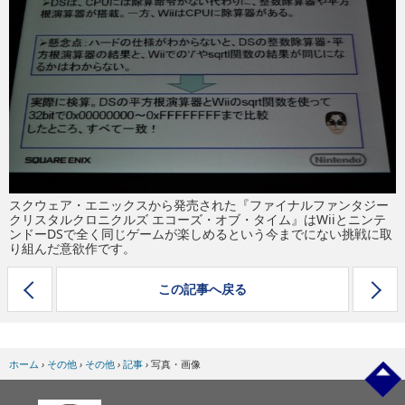
eスポーツ
スクウェア・エニックスから発売された『ファイナルファンタジー
クリスタルクロニクルズ エコーズ・オブ・タイム』はWiiとニンテ
ンドーDSで全く同じゲームが楽しめるという今までにない挑戦に取
り組んだ意欲作です。
この記事へ戻る
ホーム
›
その他
›
その他
›
記事
›
写真・画像