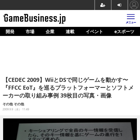
開発
市場
企業
連載
イベント
eスポーツ
ホーム
ゲーム開発
市場
マネタイズ
【CEDEC 2009】WiiとDSで同じゲームを動かす〜
企業動向
『FFCC EoT』を巡るプラットフォーマーとソフトメ
ーカーの取り組み事例 39枚目の写真・画像
人材育成
その他
その他
産業政策
2009.9.9（水） 11:49
連載
イベント/セミナー