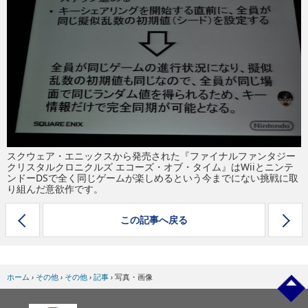
eスポーツ
スクウェア・エニックスから発売された『ファイナルファンタジー
クリスタルクロニクルズ エコーズ・オブ・タイム』はWiiとニンテ
ンドーDSで全く同じゲームが楽しめるという今までにない挑戦に取
り組んだ意欲作です。
この記事へ戻る
ホーム
›
その他
›
その他
›
記事
›
写真・画像