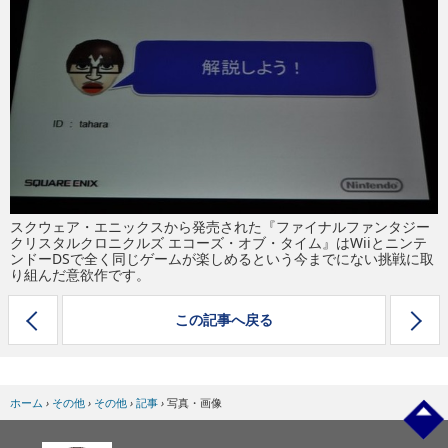
eスポーツ
スクウェア・エニックスから発売された『ファイナルファンタジー
クリスタルクロニクルズ エコーズ・オブ・タイム』はWiiとニンテ
ンドーDSで全く同じゲームが楽しめるという今までにない挑戦に取
り組んだ意欲作です。
この記事へ戻る
ホーム
›
その他
›
その他
›
記事
›
写真・画像