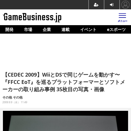
開発
市場
企業
連載
イベント
eスポーツ
ホーム
ゲーム開発
市場
マネタイズ
【CEDEC 2009】WiiとDSで同じゲームを動かす〜
企業動向
『FFCC EoT』を巡るプラットフォーマーとソフトメ
ーカーの取り組み事例 35枚目の写真・画像
人材育成
その他
その他
産業政策
2009.9.9（水） 11:49
連載
イベント/セミナー