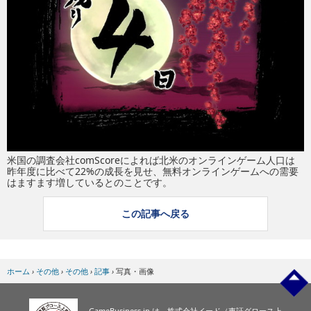
eスポーツ
米国の調査会社comScoreによれば北米のオンラインゲーム人口は
昨年度に比べて22%の成長を見せ、無料オンラインゲームへの需要
はますます増しているとのことです。
この記事へ戻る
ホーム
›
その他
›
その他
›
記事
›
写真・画像
GameBusiness.jp は、株式会社イード（東証グロース上