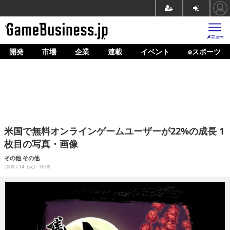
開発
市場
企業
連載
イベント
eスポーツ
ホーム
ゲーム開発
市場
マネタイズ
米国で無料オンラインゲームユーザーが22%の成長 1
企業動向
枚目の写真・画像
人材育成
その他
その他
2009.7.14（火） 16:06
産業政策
連載
イベント/セミナー