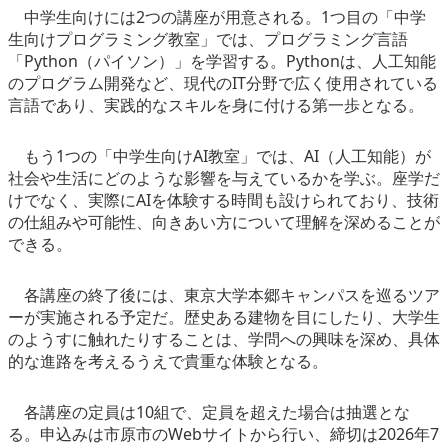
中学生向けには2つの講座が用意される。1つ目の「中学
生向けプログラミング教室」では、プログラミング言語
「Python（パイソン）」を学習する。Pythonは、人工知能
のプログラム開発など、現代のIT分野で広く使用されている
言語であり、実践的なスキルを身に付ける第一歩となる。
もう1つの「中学生向けAI教室」では、AI（人工知能）が
社会や生活にどのような影響を与えているかを学ぶ。座学だ
けでなく、実際にAIを体験する時間も設けられており、技術
の仕組みや可能性、向きあい方について理解を深めることが
できる。
各講座の終了後には、東京大学本郷キャンパスを巡るツア
ーが実施される予定だ。歴史ある建物を目にしたり、大学生
のようすに触れたりすることは、学問への興味を深め、具体
的な進路を考えるうえで貴重な体験となる。
各講座の定員は10組で、定員を超えた場合は抽選とな
る。申込みは市原市のWebサイトから行い、締切は2026年7