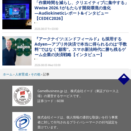
「作業時間を減らし、クリエイティブに集中する」
Wwise 2026.1がもたらす開発環境の進化
―Audiokineticレポート&インタビュー
【CEDEC2026】
2026.08.07 Fri 03:00
『アークナイツ:エンドフィールド』も採用する
Adyen―アプリ外決済で本当に得られるのは“手数
料”ではなく“顧客”。スマホ新法時代に勝ち残るゲ
ーム企業の決済戦略【インタビュー】
2026.08.05 Wed 03:00
ホーム
›
人材育成
›
その他
›
記事
GameBusiness.jp は、株式会社イード（東証グロース上
場）の運営するサービスです。
証券コード：6038
株式会社イードは、個人情報の適切な取扱いを行う事業
者に対して付与されるプライバシーマークの付与認定を
受けています。