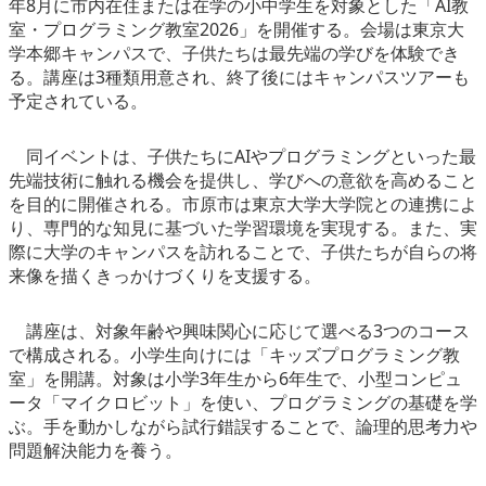
年8月に市内在住または在学の小中学生を対象とした「AI教
eスポーツ
室・プログラミング教室2026」を開催する。会場は東京大
学本郷キャンパスで、子供たちは最先端の学びを体験でき
る。講座は3種類用意され、終了後にはキャンパスツアーも
予定されている。
同イベントは、子供たちにAIやプログラミングといった最
先端技術に触れる機会を提供し、学びへの意欲を高めること
を目的に開催される。市原市は東京大学大学院との連携によ
り、専門的な知見に基づいた学習環境を実現する。また、実
際に大学のキャンパスを訪れることで、子供たちが自らの将
来像を描くきっかけづくりを支援する。
講座は、対象年齢や興味関心に応じて選べる3つのコース
で構成される。小学生向けには「キッズプログラミング教
室」を開講。対象は小学3年生から6年生で、小型コンピュ
ータ「マイクロビット」を使い、プログラミングの基礎を学
ぶ。手を動かしながら試行錯誤することで、論理的思考力や
問題解決能力を養う。