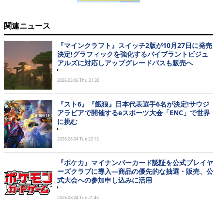
関連ニュース
『マインクラフト』スイッチ2版が10月27日に発売
決定!グラフィックを強化するバイブラントビジュ
アルズに対応しアップグレードパスも販売へ
2026.08.06 Thu 21:30
『スト6』『餓狼』日本代表選手6名が決定!サウジ
アラビアで開催するeスポーツ大会「ENC」で世界
に挑む
2026.08.04 Tue 22:15
『ポケカ』マイナンバーカード認証を公式プレイヤ
ーズクラブに導入―商品の優先的な抽選・販売、公
式大会への参加申し込みに活用
2026.08.04 Tue 21:45