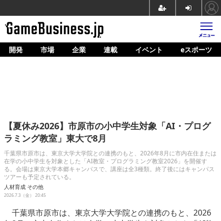
開発
市場
企業
連載
イベント
eスポーツ
ホーム
ゲーム開発
市場
マネタイズ
【夏休み2026】市原市の小中学生対象「AI・プログ
企業動向
ラミング教室」東大で8月
人材育成
千葉県市原市は、東京大学大学院との連携のもと、2026年8月に市内在住または
在学の小中学生を対象とした「AI教室・プログラミング教室2026」を開催す
る。会場は東京大学本郷キャンパスで、講座は全3種類。終了後にはキャンパス
産業政策
ツアーも予定されている。
人材育成
その他
連載
2026.7.3（金） 20:45
イベント/セミナー
千葉県市原市は、東京大学大学院との連携のもと、2026