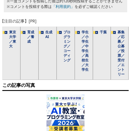
※一度コメントを投稿した後は約120秒間投稿することができません
※コメントを投稿する際は
「利用規約」
を必ずご確認ください
【注目の記事】[PR]
東京
育成
生成
プロ
学生
千葉
募集
大学
／養
AI
グラ
／小
／応
／東
成
ミン
学生
募／
大
グ／
／中
公募
コー
学生
／投
ディ
／高
票／
ング
校生
受付
／大
／エ
学生
ント
リー
この記事の写真