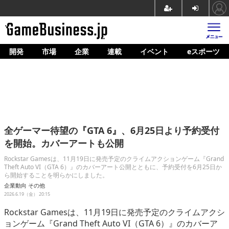
開発
市場
企業
連載
イベント
eスポーツ
ホーム
ゲーム開発
市場
マネタイズ
全ゲーマー待望の『GTA 6』、6月25日より予約受付
企業動向
を開始。カバーアートも公開
人材育成
Rockstar Gamesは、11月19日に発売予定のクライムアクションゲーム『Grand
Theft Auto VI（GTA 6）』のカバーアート公開とともに、予約受付を6月25日か
ら開始することを明らかにしました。
産業政策
企業動向
その他
2026.6.19（金） 20:15
連載
Rockstar Gamesは、11月19日に発売予定のクライムアクシ
イベント/セミナー
ョンゲーム『Grand Theft Auto VI（GTA 6）』のカバーア