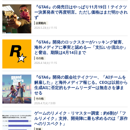
『GTA6』の発売日はやっぱり11月19日！テイクツ
ー決算発表で再度明言。ただし価格はまだ明かされ
ず
企業動向
2026.5.23(土) 11:15
『GTA6』開発のロックスターがハッキング被害、
海外メディアに事実と認める―「支払いか流出か」
と脅迫、期限は4月14日まで
その他
2026.4.14(火) 11:15
『GTA6』開発の親会社テイクツー、「AIチームを
解雇した」と海外メディア報じる。CEOは以前から
生成AIに否定的もチームリーダーは無念さを滲ま
せる
その他
2026.4.7(火) 13:00
ゲームのリメイク・リマスター調査：約6割が「フ
ルリメイク」支持、開発陣に最も求めるのは「原作
へのリスペクト」
市場