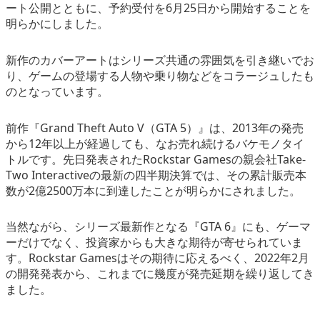
ート公開とともに、予約受付を6月25日から開始することを
eスポーツ
明らかにしました。
新作のカバーアートはシリーズ共通の雰囲気を引き継いでお
り、ゲームの登場する人物や乗り物などをコラージュしたも
のとなっています。
前作『Grand Theft Auto V（GTA 5）』は、2013年の発売
から12年以上が経過しても、なお売れ続けるバケモノタイ
トルです。先日発表されたRockstar Gamesの親会社Take-
Two Interactiveの最新の四半期決算では、その累計販売本
数が2億2500万本に到達したことが明らかにされました。
当然ながら、シリーズ最新作となる『GTA 6』にも、ゲーマ
ーだけでなく、投資家からも大きな期待が寄せられていま
す。Rockstar Gamesはその期待に応えるべく、2022年2月
の開発発表から、これまでに幾度が発売延期を繰り返してき
ました。