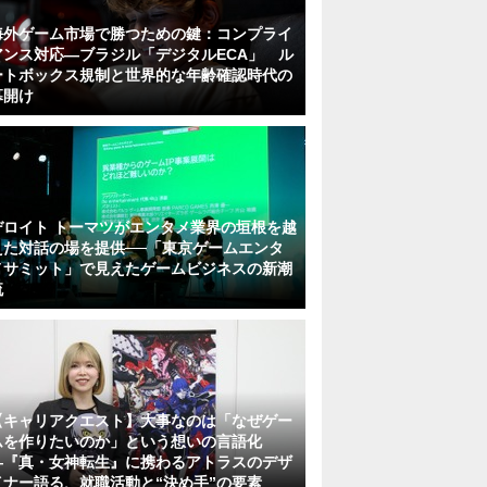
海外ゲーム市場で勝つための鍵：コンプライ
アンス対応—ブラジル「デジタルECA」 ル
ートボックス規制と世界的な年齢確認時代の
幕開け
デロイト トーマツがエンタメ業界の垣根を越
えた対話の場を提供──「東京ゲームエンタ
メサミット」で見えたゲームビジネスの新潮
流
【キャリアクエスト】大事なのは「なぜゲー
ムを作りたいのか」という想いの言語化
―『真・女神転生』に携わるアトラスのデザ
イナー語る、就職活動と“決め手”の要素