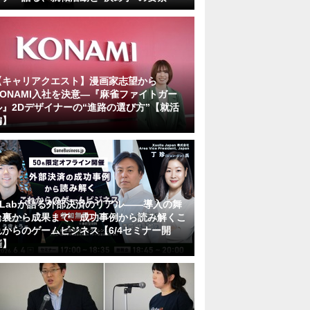
【キャリアクエスト】漫画家志望から
KONAMI入社を決意―『麻雀ファイトガー
ル』2Dデザイナーの“進路の選び方”【就活
編】
KLabが語る外部決済のリアル――導入の舞
台裏から成果まで、成功事例から読み解くこ
れからのゲームビジネス【6/4セミナー開
催】