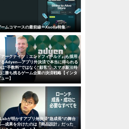
ゲームコマースの最前線ーXsolla特集
『アークナイツ：エンドフィールド』も採用
するAdyen―アプリ外決済で本当に得られる
のは“手数料”ではなく“顧客”。スマホ新法時
代に勝ち残るゲーム企業の決済戦略【インタ
ビュー】
KLabが明かすアプリ外決済"急成長"の舞台
裏―成果を分けたのは「商品設計」だった