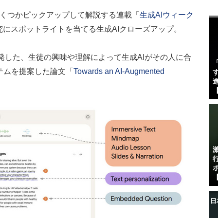
いくつかピックアップして解説する連載「
生成AIウィーク
究にスポットライトを当てる生成AIクローズアップ。
ムが開発した、生徒の興味や理解によって生成AIがその人に合
テムを提案した論文「
Towards an AI-Augmented
す
進
【
【