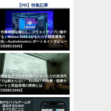
【PR】特集記事
「作業時間を減らし、クリエイティブに集中
る」Wwise 2026.1がもたらす開発環境の
化―Audiokineticレポート＆インタビュー
CEDEC2026】
激変するアプリ外決済のイマ―ただの決済代
行では終わらない「Xsolla」の法務・税務サ
ポートと収益倍増の実例とは
CEDEC2026】