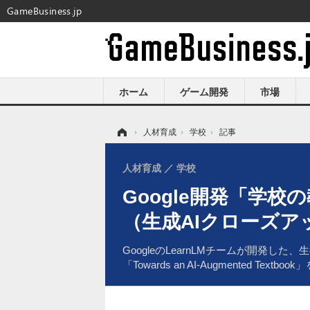
GameBusiness.jp
ホーム
ゲーム開発
市場
ホーム
›
人材育成
›
学校
›
記事
人材育成
学校
Google開発「学
（生成AIクローズア
GoogleのLearnLMチームが開発
「Towards an AI-Augmented Text