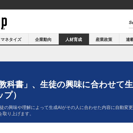
マネタイズ
企業動向
人材育成
産業政策
連
校の教科書」、生徒の興味に合わせて生
ップ）
した、生徒の興味や理解によって生成AIがその人に合わせた内容に自動
book」を取り上げます。