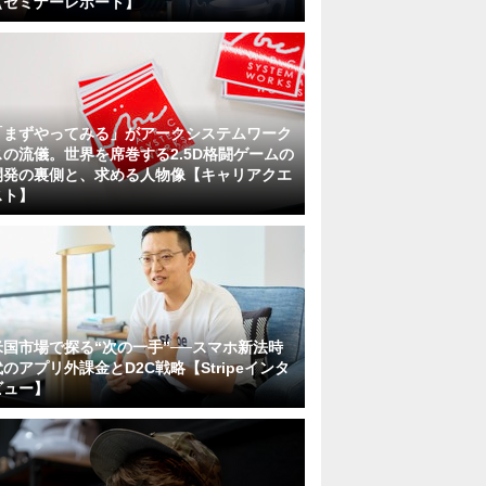
【セミナーレポート】
「まずやってみる」がアークシステムワーク
スの流儀。世界を席巻する2.5D格闘ゲームの
開発の裏側と、求める人物像【キャリアクエ
スト】
米国市場で探る“次の一手”──スマホ新法時
代のアプリ外課金とD2C戦略【Stripeインタ
ビュー】