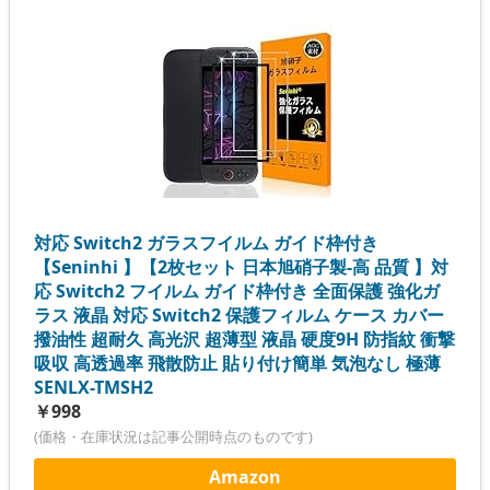
対応 Switch2 ガラスフイルム ガイド枠付き
【Seninhi 】【2枚セット 日本旭硝子製-高 品質 】対
応 Switch2 フイルム ガイド枠付き 全面保護 強化ガ
ラス 液晶 対応 Switch2 保護フィルム ケース カバー
撥油性 超耐久 高光沢 超薄型 液晶 硬度9H 防指紋 衝撃
吸収 高透過率 飛散防止 貼り付け簡単 気泡なし 極薄
SENLX-TMSH2
￥998
(価格・在庫状況は記事公開時点のものです)
Amazon