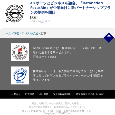
eスポーツとビジネスを融合、「DetonatioN
FocusMe」が企業向けに新パートナーシッププラ
ンの提供を開始
文化
2025.7.14(月) 15:00
ホーム
›
市場
›
デジタル流通
›
記事
GameBusiness.jp は、株式会社イード（東証グロース上
場）の運営するサービスです。
証券コード：6038
株式会社イードは、個人情報の適切な取扱いを行う事業
者に対して付与されるプライバシーマークの付与認定を
受けています。
お問合せ
広告掲載
会社概要
個人情報保護方針
特定商取引法に基づく表記
紹介した商品/サービスを購入、契約した場合に、
売上の一部が弊社サイトに還元されることがあります。
当サイトに掲載の記事・見出し・写真・画像の無断転載を禁じます。
Copyright © 2026 IID, Inc.