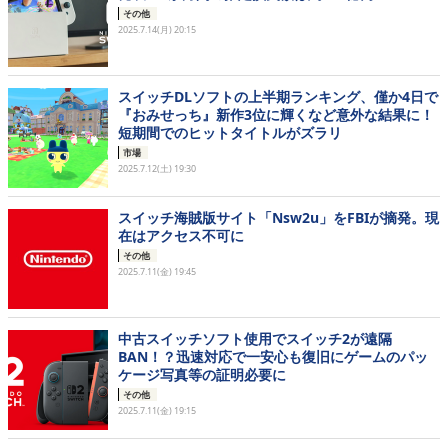
その他
2025.7.14(月) 20:15
スイッチDLソフトの上半期ランキング、僅か4日で
『おみせっち』新作3位に輝くなど意外な結果に！
短期間でのヒットタイトルがズラリ
市場
2025.7.12(土) 19:30
スイッチ海賊版サイト「Nsw2u」をFBIが摘発。現
在はアクセス不可に
その他
2025.7.11(金) 19:45
中古スイッチソフト使用でスイッチ2が遠隔
BAN！？迅速対応で一安心も復旧にゲームのパッ
ケージ写真等の証明必要に
その他
2025.7.11(金) 19:15