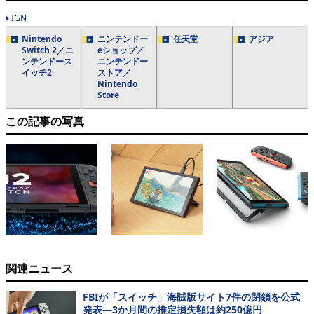
IGN
Nintendo
ニンテンドー
任天堂
アジア
Switch 2／ニ
eショップ／
ンテンドース
ニンテンドー
イッチ2
ストア／
Nintendo
Store
この記事の写真
関連ニュース
FBIが「スイッチ」海賊版サイト7件の閉鎖を公式
発表―3か月間の推定損失額は約250億円