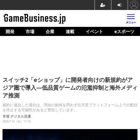
開発
市場
企業
連載
イベント
eスポーツ
ホーム
ゲーム開発
市場
マネタイズ
スイッチ2「eショップ」に開発者向けの新規約がア
企業動向
ジア圏で導入―低品質ゲームの氾濫抑制と海外メディ
ア推測
人材育成
規約に違反した場合は、理由の如何を問わず任天堂プラットフォーム上での配信
産業政策
を停止する可能性があると警告しています。
市場
デジタル流通
連載
2025.7.16（水） 11:15
イベント/セミナー