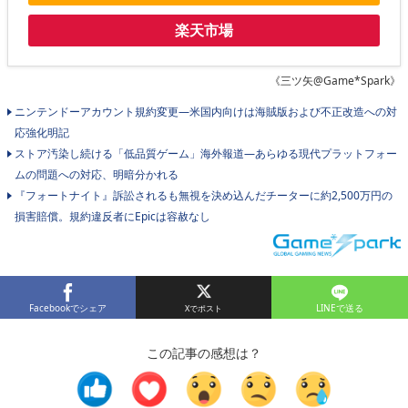
楽天市場
《三ツ矢@Game*Spark》
ニンテンドーアカウント規約変更―米国内向けは海賊版および不正改造への対
応強化明記
ストア汚染し続ける「低品質ゲーム」海外報道―あらゆる現代プラットフォー
ムの問題への対応、明暗分かれる
『フォートナイト』訴訟されるも無視を決め込んだチーターに約2,500万円の
損害賠償。規約違反者にEpicは容赦なし
Facebookでシェア
LINEで送る
この記事の感想は？