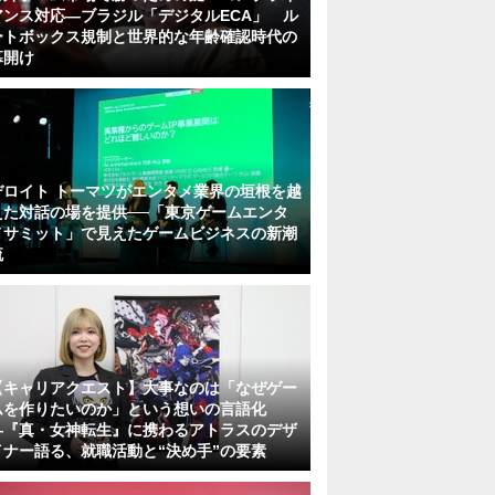
アンス対応—ブラジル「デジタルECA」 ル
ートボックス規制と世界的な年齢確認時代の
幕開け
デロイト トーマツがエンタメ業界の垣根を越
えた対話の場を提供──「東京ゲームエンタ
メサミット」で見えたゲームビジネスの新潮
流
【キャリアクエスト】大事なのは「なぜゲー
ムを作りたいのか」という想いの言語化
―『真・女神転生』に携わるアトラスのデザ
イナー語る、就職活動と“決め手”の要素