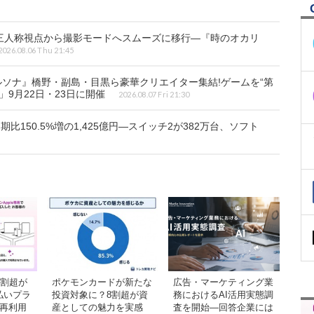
三人称視点から撮影モードへスムーズに移行―『時のオカリ
2026.08.06 Thu 21:45
ルソナ』橋野・副島・目黒ら豪華クリエイター集結!ゲームを“第
ic」9月22日・23日に開催
2026.08.07 Fri 21:30
比150.5%増の1,425億円―スイッチ2が382万台、ソフト
9割超が
ポケモンカードが新たな
広告・マーケティング業
払いプラ
投資対象に？8割超が資
務におけるAI活用実態調
の再利用
産としての魅力を実感
査を開始―回答企業には