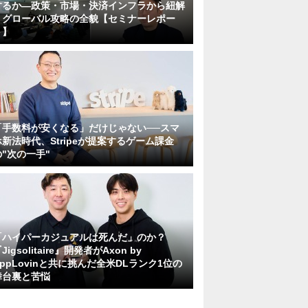
するか―政策・市場・決済インフラから紐解
くグローバル攻略の全貌【セミナーレポー
ト】
「手数料が安くなる」だけじゃない──スマ
ホ新法時代、Stripeが提案するゲーム課金
の"次の一手"
「ハイパーカジュアルは死んだ」のか？
Jigsolitaire』開発者がAxon by
AppLovinと共に挑んだ全米DLランク1位の
舞台裏と苦悩