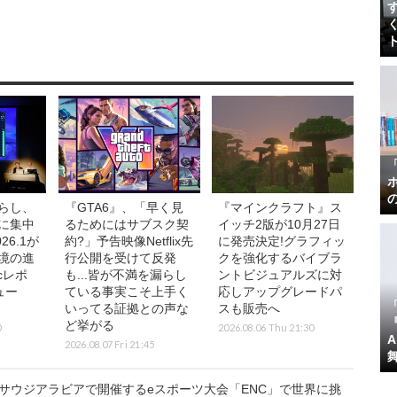
らし、
『GTA6』、「早く見
『マインクラフト』ス
に集中
るためにはサブスク契
イッチ2版が10月27日
26.1が
約?」予告映像Netflix先
に発売決定!グラフィッ
境の進
行公開を受けて反発
クを強化するバイブラ
icレポ
も...皆が不満を漏らし
ントビジュアルズに対
ュー
ている事実こそ上手く
応しアップグレードパ
】
いってる証拠との声な
スも販売へ
『
ど挙がる
0
2026.08.06 Thu 21:30
2026.08.07 Fri 21:45
!サウジアラビアで開催するeスポーツ大会「ENC」で世界に挑