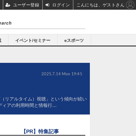
ユーザー登録
ログイン
こんにちは、ゲストさん
載
イベント/セミナー
eスポーツ
2025.7.14 Mon 19:45
（リアルタイム）視聴」という傾向が続い
メディアの利用時間と情報行…
【PR】特集記事