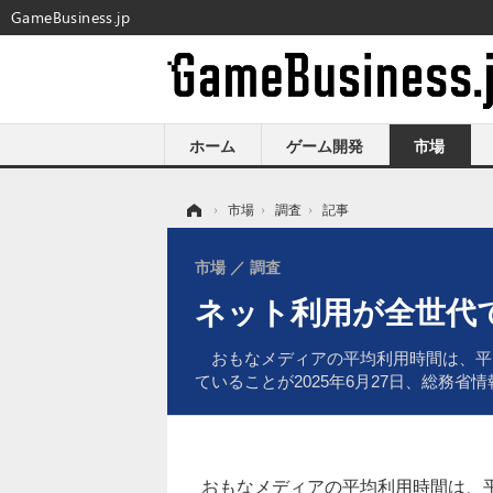
GameBusiness.jp
ホーム
ゲーム開発
市場
ホーム
›
市場
›
調査
›
記事
市場
調査
ネット利用が全世代
おもなメディアの平均利用時間は、平
ていることが2025年6月27日、総務
おもなメディアの平均利用時間は、平