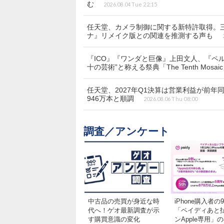
む
2026.08.04 Tue 22:15
任天堂、カメラ制御に関する新特許取得。
ナ』リメイク版との関連を推測する声も
『ICO』『ワンダと巨像』上田文人、『ペ
十の芸術”と称える祭典「The Tenth Mosa
任天堂、2027年Q1決算は営業利益が前年同期
946万本と順調
2026.08.06 Thu 08:00
調査／アンケート
中古品の売買が身近な時
iPhone購入者の
代へ！ゲオ最新調査が示
「ペイディあと
す購買意識の変化
ンApple専用」