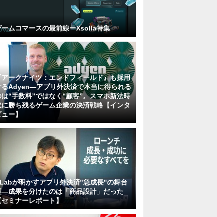
ゲームコマースの最前線ーXsolla特集
『アークナイツ：エンドフィールド』も採用
するAdyen―アプリ外決済で本当に得られる
のは“手数料”ではなく“顧客”。スマホ新法時
代に勝ち残るゲーム企業の決済戦略【インタ
ビュー】
KLabが明かすアプリ外決済"急成長"の舞台
裏―成果を分けたのは「商品設計」だった
【セミナーレポート】