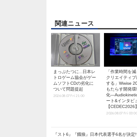
関連ニュース
まっぷたつに...日本レ
「作業時間を減
トロゲーム協会がゲー
クリエイティブ
ムソフトCDの劣化に
する」Wwise 20
ついて問題提起
もたらす開発環
化―Audiokinet
2026.08.07 Fri 21:00
ート&インタビ
【CEDEC2026
2026.08.07 Fri 03:0
『スト6』『餓狼』日本代表選手6名が決定