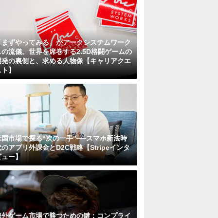
「まずやってみる」がアークシステムワーク
スの流儀。世界を席巻する2.5D格闘ゲームの
開発の裏側と、求める人物像【キャリアクエ
スト】
米国市場で探る“次の一手”──スマホ新法時
代のアプリ外課金とD2C戦略【Stripeインタ
ビュー】
海外ゲーム市場で勝つための鍵：コンプライ