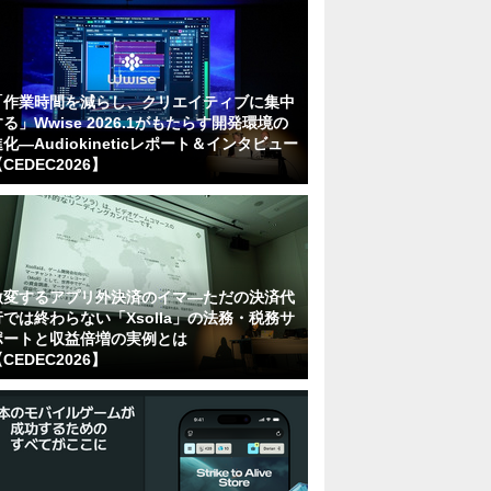
「作業時間を減らし、クリエイティブに集中
る」Wwise 2026.1がもたらす開発環境の
化―Audiokineticレポート＆インタビュー
CEDEC2026】
激変するアプリ外決済のイマ―ただの決済代
行では終わらない「Xsolla」の法務・税務サ
ポートと収益倍増の実例とは
CEDEC2026】