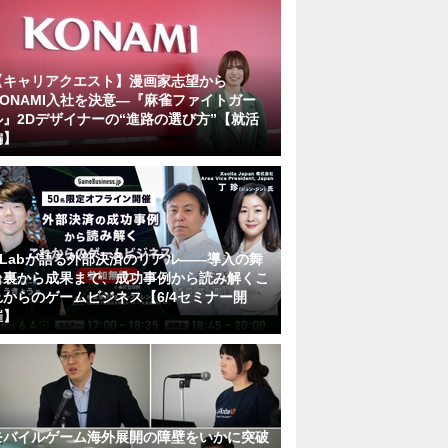
【キャリアクエスト】漫画家志望から
KONAMI入社を決意―『麻雀ファイトガー
ル』2Dデザイナーの“進路の選び方”【就活
編】
KLabが語る外部決済のリアル――導入の舞
台裏から成果まで、成功事例から読み解くこ
れからのゲームビジネス【6/4セミナー開
催】
モバイルゲーム海外展開の障壁をいかに突破