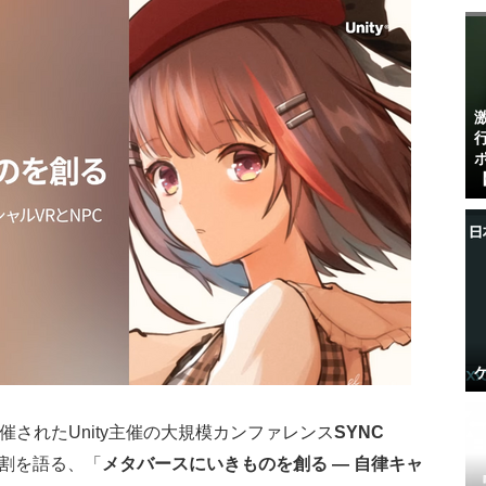
【
開催されたUnity主催の大規模カンファレンス
SYNC
役割を語る、「
メタバースにいきものを創る ― 自律キャ