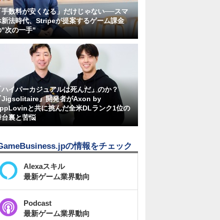
「手数料が安くなる」だけじゃない──スマ
ホ新法時代、Stripeが提案するゲーム課金
の"次の一手"
「ハイパーカジュアルは死んだ」のか？
Jigsolitaire』開発者がAxon by
AppLovinと共に挑んだ全米DLランク1位の
舞台裏と苦悩
GameBusiness.jpの情報をチェック
Alexaスキル
最新ゲーム業界動向
Podcast
最新ゲーム業界動向