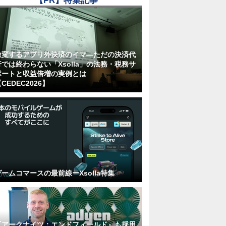
【PR】特集記事
激変するアプリ外決済のイマ―ただの決済代
行では終わらない「Xsolla」の法務・税務サ
ポートと収益倍増の実例とは
CEDEC2026】
ゲームコマースの最前線ーXsolla特集
『アークナイツ：エンドフィールド』も採用