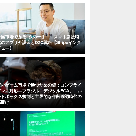
米国市場で探る“次の一手”──スマホ新法時
代のアプリ外課金とD2C戦略【Stripeインタ
ビュー】
海外ゲーム市場で勝つための鍵：コンプライ
アンス対応—ブラジル「デジタルECA」 ル
ートボックス規制と世界的な年齢確認時代の
幕開け