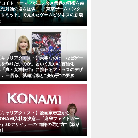
デロイト トーマツがエンタメ業界の垣根を越
えた対話の場を提供──「東京ゲームエンタ
メサミット」で見えたゲームビジネスの新潮
流
【キャリアクエスト】大事なのは「なぜゲー
ムを作りたいのか」という想いの言語化
―『真・女神転生』に携わるアトラスのデザ
イナー語る、就職活動と“決め手”の要素
【キャリアクエスト】漫画家志望から
KONAMI入社を決意―『麻雀ファイトガー
ル』2Dデザイナーの“進路の選び方”【就活
編】