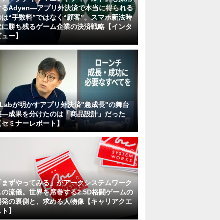
するAdyen―アプリ外決済で本当に得られる
のは“手数料”ではなく“顧客”。スマホ新法時
代に勝ち残るゲーム企業の決済戦略【インタ
ビュー】
KLabが明かすアプリ外決済"急成長"の舞台
裏―成果を分けたのは「商品設計」だった
【セミナーレポート】
「まずやってみる」がアークシステムワーク
スの流儀。世界を席巻する2.5D格闘ゲームの
開発の裏側と、求める人物像【キャリアクエ
スト】