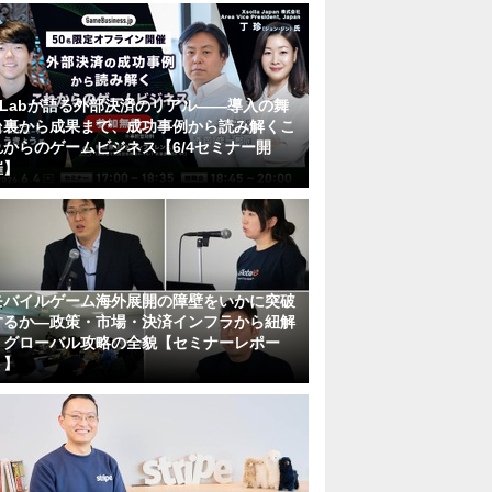
KLabが語る外部決済のリアル――導入の舞
台裏から成果まで、成功事例から読み解くこ
れからのゲームビジネス【6/4セミナー開
催】
モバイルゲーム海外展開の障壁をいかに突破
するか―政策・市場・決済インフラから紐解
くグローバル攻略の全貌【セミナーレポー
ト】