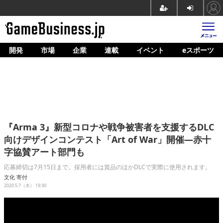
開発
市場
企業
連載
イベント
eスポーツ
ホーム
ゲーム開発
市場
マネタイズ
『Arma 3』新型コロナや戦争被害者を支援するDLC
企業動向
向けデザインコンテスト「Art of War」開催―赤十
字協賛アート部門も
人材育成
応募締切は7月15日まで。採用者には賞品のほかDLCで実際に使用されます。
産業政策
文化
寄付
2020.5.7（木） 19:30
連載
イベント/セミナー