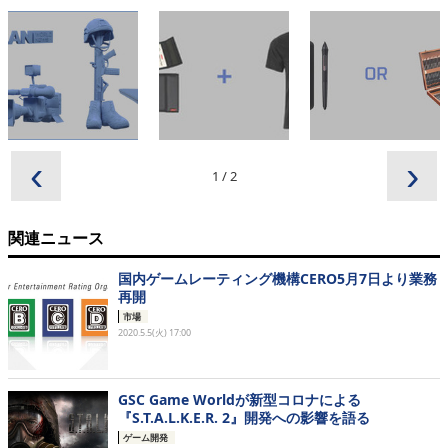
‹
›
1
/
2
関連ニュース
国内ゲームレーティング機構CERO5月7日より業務
再開
市場
2020.5.5(火) 17:00
GSC Game Worldが新型コロナによる
『S.T.A.L.K.E.R. 2』開発への影響を語る
ゲーム開発