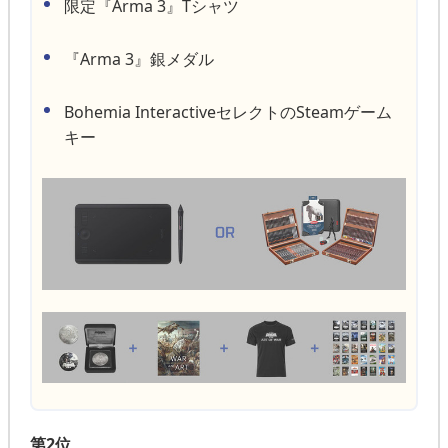
限定『Arma 3』Tシャツ
『Arma 3』銀メダル
Bohemia InteractiveセレクトのSteamゲーム
キー
第2位