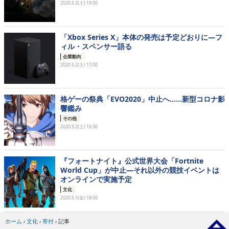
2020.5.2(土) 19:30
「Xbox Series X」本体の発売は予定どおりに―フ
ィル・スペンサー語る
企業動向
2020.5.2(土) 17:00
格ゲーの祭典「EVO2020」中止へ……新型コロナ影
響鑑み
その他
2020.5.2(土) 16:30
『フォートナイト』公式世界大会「Fortnite
World Cup」が中止―それ以外の競技イベントは
オンラインで実施予定
文化
2020.5.1(金) 18:00
ホーム
›
文化
›
寄付
›
記事