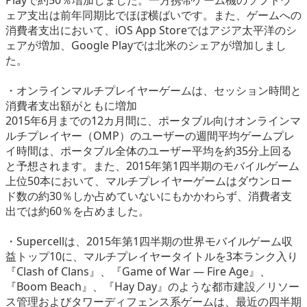
Playで約50％増加しました。一方携帯ゲーム機のソフトウ
ェア支出は前年同期比でほぼ横ばいです。また、ゲームへの
消費者支出において、iOS App Storeではアジア太平洋のシ
ェアが増加、Google Playでは北米のシェアが増加しまし
た。
・オンラインマルチプレイヤーゲームは、セッション時間と
消費者支出額がともに増加
2015年6月までの12カ月間に、ポータブル向けオンラインマ
ルチプレイヤー（OMP）のユーザーの週間平均ゲームプレ
イ時間は、ポータブル全体のユーザー平均を約35分上回る
と予想されます。また、2015年第1四半期のモバイルゲーム
上位50本において、マルチプレイヤーゲームはダウンロー
ド数の約30％しか占めていないにもかかわらず、消費者支
出では約60％を占めました。
・Supercellは、2015年第1四半期の世界モバイルゲーム収
益トップ10に、マルチプレイヤータイトルを3本ランク入り
『Clash of Clans』、『Game of War ― Fire Age』、
『Boom Beach』、『Hay Day』のような都市建設／リソー
ス管理およびタワーディフェンス系ゲームは、最近の四半期