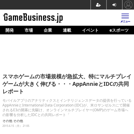
開発
市場
企業
連載
イベント
eスポーツ
ホーム
ゲーム開発
市場
マネタイズ
スマホゲームの市場規模が急拡大、特にマルチプレイ
企業動向
ゲームが大きく伸びる・・・AppAnnieとIDCの共同
レポート
人材育成
モバイルアプリのアナリティクスとインテリジェンスデータの提供を行っている
産業政策
AppAnnieとInternational Data Corporation (IDC)が、米ロサンゼルスにて開催
されるE3の開幕に先駆け、オンラインマルチプレイヤー(OMP)のゲーム市場へ
の影響を分析したIDCとの共同レポート「
連載
その他
その他
2015.6.15（月） 21:05
イベント/セミナー