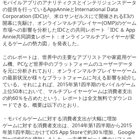
モバイルアプリのアナリティクスとインテリジェンスデータ
eスポーツ
の提供を行っているAppAnnieとInternational Data
Corporation (IDC)が、米ロサンゼルスにて開催されるE3の
開幕に先駆け、オンラインマルチプレイヤー(OMP)のゲーム
市場への影響を分析したIDCとの共同レポート「IDC ＆ App
Annie共同調査レポート：オンラインマルチプレイヤーが変
えるゲームの勢力図」を発表した。
このレポートは、世界中の主要なアプリストアや家庭用ゲー
ム機、PCなど世界中のプラットフォームのユーザーデータ
を元に分析されており、オンラインマルチプレイヤーゲーム
の最新状況が様々なプラットフォームに与える影響を紹介し
ている。それによれば、2015年第1四半期のモバイルゲーム
上位50本において、マルチプレイヤーゲームは消費者支出
の約60％を占めたという。レポートは全文無料でダウンロ
ードできる。概要は以下のとおり。
・モバイルゲームに対する消費者支出が大幅に増加
ゲームに対する消費者支出は、2014年第1四半期から2015
年第1四半期にかけてiOS App Storeで約30％増加、Google