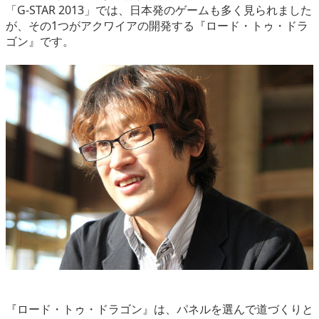
「G-STAR 2013」では、日本発のゲームも多く見られました
eスポーツ
が、その1つがアクワイアの開発する『ロード・トゥ・ドラ
ゴン』です。
『ロード・トゥ・ドラゴン』は、パネルを選んで道づくりと