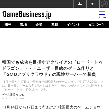
開発
市場
企業
連載
イベント
eスポーツ
ホーム
ゲーム開発
市場
マネタイズ
韓国でも成功を目指すアクワイアの『ロード・トゥ・
企業動向
ドラゴン』・・・ユーザー目線のゲーム作りと
「GMOアプリクラウド」の現地サーバーで勝負
人材育成
11月14日から17日まで行われた韓国最大のゲームショウ「G-STAR 2013」で
産業政策
は、日本発のゲームも多く見られましたが、その1つがアクワイアの開発する
『ロード・トゥ・ドラゴン』です。
連載
ゲーム開発
その他
2013.12.2（月） 17:02
イベント/セミナー
11月14日から17日まで行われた韓国最大のゲームショウ