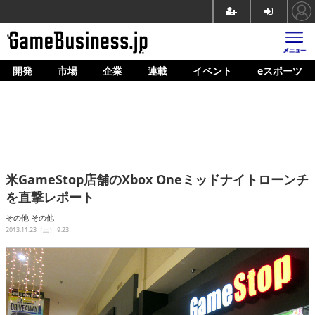
開発
市場
企業
連載
イベント
eスポーツ
ホーム
ゲーム開発
市場
マネタイズ
米GameStop店舗のXbox Oneミッドナイトローンチ
企業動向
を直撃レポート
人材育成
その他
その他
2013.11.23（土） 9:23
産業政策
連載
イベント/セミナー