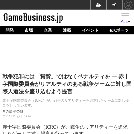
開発
市場
企業
連載
イベント
eスポーツ
ホーム
ゲーム開発
市場
マネタイズ
戦争犯罪には「賞賛」ではなくペナルティを ― 赤十
企業動向
字国際委員会がリアルティのある戦争ゲームに対し国
際人道法を盛り込むよう提言
人材育成
赤十字国際委員会（ICRC）が、戦争のリアリティーを追求したゲームに対し提
産業政策
言を行っています。
その他
その他
連載
2013.11.11（月） 19:26
赤十字国際委員会（ICRC）が、戦争のリアリティーを追求
イベント/セミナー
したゲームに対し提言を行っています。