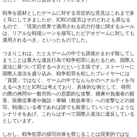
eスポーツ
戦争を題材としたゲームに対する否定的な意見はこれまで多
く耳にしてきましたが、ICRCの提言はそのどれとも異なる
もので、「現実の世界で適用される武力行使に関するルール
は、リアルな戦場シーンを描写したビデオゲームに対しても
適用されるべき」といったものでした。
つまりこれは、たとえゲームの中でも誰彼かまわず殺してし
まうことは重大な違反行為で戦争犯罪にあたるため、国際人
道法に基づいて罰するべきだという主張です。ストーリーに
国際人道法を盛り込み、戦争犯罪を犯したプレイヤーには
「賞賛」ではなく、ゲームの中でなんらかのペナルティを与
えるべきだとICRCは考えており、具体的な例として、尋問
の際の拷問や一般市民への意図的な攻撃、捕虜や負傷者の殺
害、医療従事者や施設・車輌（救急車等）への攻撃などの描
写、戦場にいる者であれば誰でも殺害していいというような
シナリオをあげ、これらはすべて国際人道法に違反している
としています。
しかし、戦争犯罪の描写自体を禁じることは現実的ではな