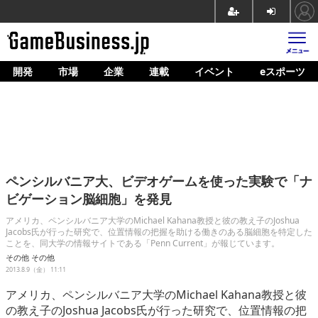
開発
市場
企業
連載
イベント
eスポーツ
ホーム
ゲーム開発
市場
マネタイズ
ペンシルバニア大、ビデオゲームを使った実験で「ナ
企業動向
ビゲーション脳細胞」を発見
人材育成
アメリカ、ペンシルバニア大学のMichael Kahana教授と彼の教え子のJoshua
Jacobs氏が行った研究で、位置情報の把握を助ける働きのある脳細胞を特定した
ことを、同大学の情報サイトである「Penn Current」が報じています。
産業政策
その他
その他
2013.8.9（金） 11:11
連載
アメリカ、ペンシルバニア大学のMichael Kahana教授と彼
イベント/セミナー
の教え子のJoshua Jacobs氏が行った研究で、位置情報の把