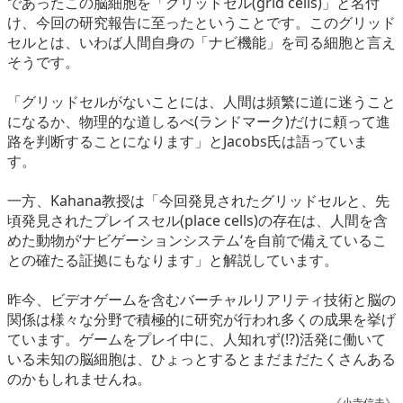
であったこの脳細胞を「グリッドセル(grid cells)」と名付
け、今回の研究報告に至ったということです。このグリッド
セルとは、いわば人間自身の「ナビ機能」を司る細胞と言え
そうです。
「グリッドセルがないことには、人間は頻繁に道に迷うこと
になるか、物理的な道しるべ(ランドマーク)だけに頼って進
路を判断することになります」とJacobs氏は語っていま
す。
一方、Kahana教授は「今回発見されたグリッドセルと、先
頃発見されたプレイスセル(place cells)の存在は、人間を含
めた動物が‘ナビゲーションシステム‘を自前で備えているこ
との確たる証拠にもなります」と解説しています。
昨今、ビデオゲームを含むバーチャルリアリティ技術と脳の
関係は様々な分野で積極的に研究が行われ多くの成果を挙げ
ています。ゲームをプレイ中に、人知れず(!?)活発に働いて
いる未知の脳細胞は、ひょっとするとまだまだたくさんある
のかもしれませんね。
《小寺信夫》