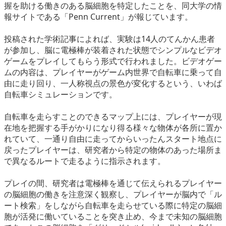
握を助ける働きのある脳細胞を特定したことを、同大学の情
eスポーツ
報サイトである「Penn Current」が報じています。
投稿された学術記事によれば、実験は14人のてんかん患者
が参加し、脳に電極棒が装着された状態でシンプルなビデオ
ゲームをプレイしてもらう形式で行われました。ビデオゲー
ムの内容は、プレイヤーがゲーム内世界で自転車に乗って自
由に走り回り、一人称視点の景色が変化するという、いわば
自転車シミュレーションです。
自転車を走らすことのできるマップ上には、プレイヤーが現
在地を把握する手がかりになり得る様々な物体が各所に置か
れていて、一通り自由に走ってからいったんスタート地点に
戻ったプレイヤーは、研究者から特定の物体のあった場所ま
で異なるルートで走るように指示されます。
プレイの間、研究者は電極棒を通じて伝えられるプレイヤー
の脳細胞の働きを注意深く観察し、プレイヤーが脳内で「ル
ート検索」をしながら自転車を走らせている際に特定の脳細
胞が活発に働いていることを突き止め、今まで未知の脳細胞