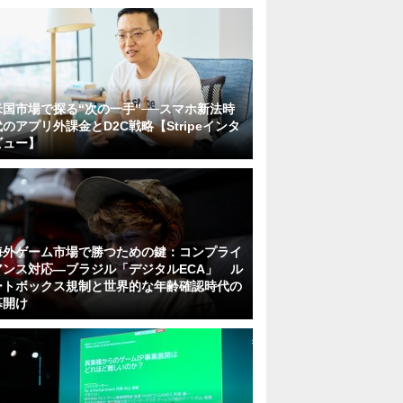
米国市場で探る“次の一手”──スマホ新法時
代のアプリ外課金とD2C戦略【Stripeインタ
ビュー】
海外ゲーム市場で勝つための鍵：コンプライ
アンス対応—ブラジル「デジタルECA」 ル
ートボックス規制と世界的な年齢確認時代の
幕開け