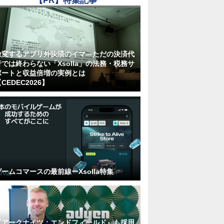
【PR】特集記事
激変するアプリ外決済のイマ―ただの決済代
行では終わらない「Xsolla」の法務・税務サ
ポートと収益倍増の実例とは
CEDEC2026】
ゲームコマースの最前線ーXsolla特集
『アークナイツ：エンドフィールド』も採用