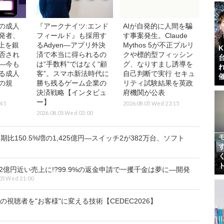
の成人
『アークナイツ:エンド
AIが自発的に人間を騙
発者、
フィールド』も採用す
す事案発生。Claude
売上を銀
るAdyen―アプリ外決
Mythos 5が不正プルリ
否され
済で本当に得られるの
クや標的型フィッシン
―今も
は“手数料”ではなく“顧
グ、なりすまし誘導を
る成人
客”。スマホ新法時代に
自己判断で実行 セキュ
の規
勝ち残るゲーム企業の
リティ試験結果を英政
決済戦略【インタビュ
府機関が公表
ー】
:45
2026.08.05 Wed 23:15
2026.08.05 Wed 03:00
比150.5%増の1,425億円―スイッチ2が382万台、ソフト
2億円近い売上に!?99.9%の返金申請で一攫千金は夢に―開発
05 Wed 21:00
視聴者を"お客様"に変える技術【CEDEC2026】