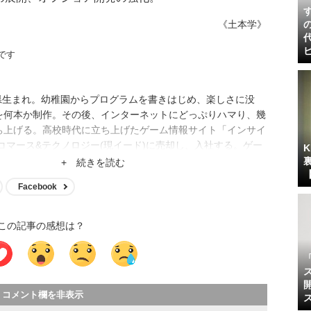
《土本学》
です
口県生まれ。幼稚園からプログラムを書きはじめ、楽しさに没
を何本か制作。その後、インターネットにどっぷりハマり、幾
ち上げる。高校時代に立ち上げたゲーム情報サイト「インサイ
Iコマース&テクノロジー(現イード)に売却し、入社する。ゲー
ディア運営、クロスワードアプリ開発、サイト立ち上げ、サイ
+ 続きを読む
、現在はメディア事業の統括。
Facebook
この記事の感想は？
コメント欄を非表示