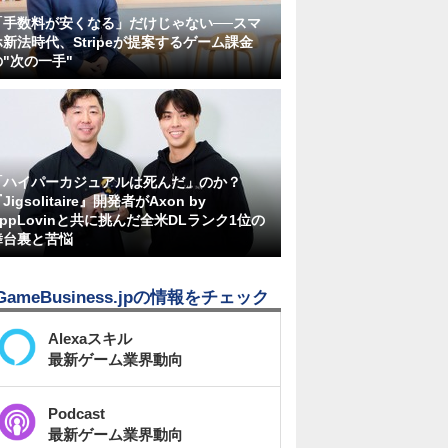
「手数料が安くなる」だけじゃない──スマ
ホ新法時代、Stripeが提案するゲーム課金
の"次の一手"
「ハイパーカジュアルは死んだ」のか？
Jigsolitaire』開発者がAxon by
AppLovinと共に挑んだ全米DLランク1位の
舞台裏と苦悩
GameBusiness.jpの情報をチェック
Alexaスキル
最新ゲーム業界動向
Podcast
最新ゲーム業界動向