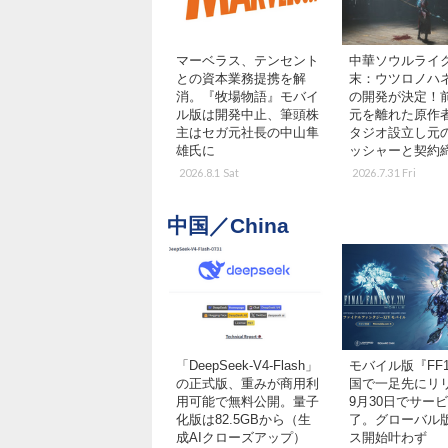
マーベラス、テンセント
中華ソウルライ
との資本業務提携を解
末：ウツロノハ
消。『牧場物語』モバイ
の開発が決定！
ル版は開発中止、筆頭株
元を離れた原作
主はセガ元社長の中山隼
タジオ設立し元
雄氏に
ッシャーと契約
2026.8.1 Sat
2026.7.31 Fri
中国／China
「DeepSeek-V4-Flash」
モバイル版『FF
の正式版、重みが商用利
国で一足先にリ
用可能で無料公開。量子
9月30日でサー
化版は82.5GBから（生
了。グローバル
成AIクローズアップ）
ス開始叶わず