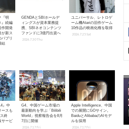
ク『明
GENDAとSBIホールデ
ユニバーサル、レトロゲ
ネ』続編
ィングスが資本業務提
ーム機Atariの旧作ゲーム
前作開発
携、SBIネオコンテンツ
10作品の映画化権を取得
者が新ス
ファンドに3億円出資へ
2026.7.25 Sat
のパブリ
2026.7.30 Thu
締結
14』中
G4、中国ゲーム市場の
Apple Intelligence、中国
リースも
最新動向を学ぶ「Bilibili
での展開にGOサイン。
ビス終
World」視察報告会を8月
BaiduとAlibabaのAIモデ
版サービ
7日に開催
ルを採用
2026.7.17 Fri
2026.7.17 Fri