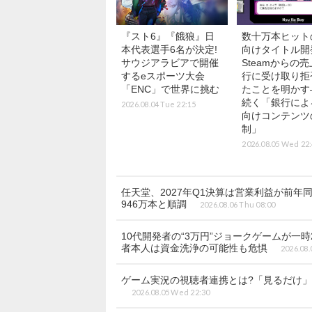
『スト6』『餓狼』日
数十万本ヒット
本代表選手6名が決定!
向けタイトル開
サウジアラビアで開催
Steamからの
するeスポーツ大会
行に受け取り拒
「ENC」で世界に挑む
たことを明かす
続く「銀行によ
2026.08.04 Tue 22:15
向けコンテンツ
制」
2026.08.05 Wed 22
任天堂、2027年Q1決算は営業利益が前年同期
946万本と順調
2026.08.06 Thu 08:00
10代開発者の“3万円”ジョークゲームが一時
者本人は資金洗浄の可能性も危惧
2026.08.
ゲーム実況の視聴者連携とは?「見るだけ」の
2026.08.05 Wed 22:30