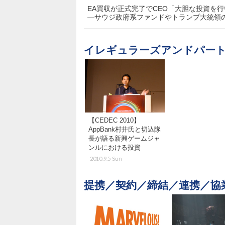
EA買収が正式完了でCEO「大胆な投資を
―サウジ政府系ファンドやトランプ大統領
イレギュラーズアンドパー
【CEDEC 2010】
AppBank村井氏と切込隊
長が語る新興ゲームジャ
ンルにおける投資
2010.9.5 Sun
提携／契約／締結／連携／協