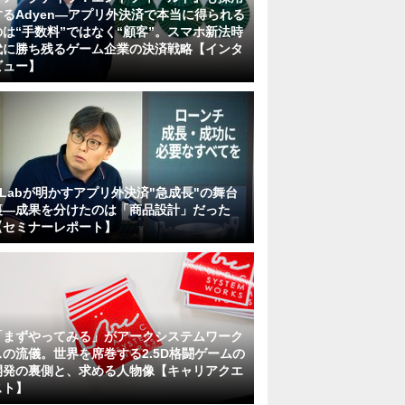
するAdyen―アプリ外決済で本当に得られる
のは“手数料”ではなく“顧客”。スマホ新法時
代に勝ち残るゲーム企業の決済戦略【インタ
ビュー】
KLabが明かすアプリ外決済"急成長"の舞台
裏―成果を分けたのは「商品設計」だった
【セミナーレポート】
「まずやってみる」がアークシステムワーク
スの流儀。世界を席巻する2.5D格闘ゲームの
開発の裏側と、求める人物像【キャリアクエ
スト】