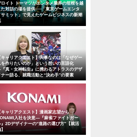
デロイト トーマツがエンタメ業界の垣根を越
えた対話の場を提供──「東京ゲームエンタ
メサミット」で見えたゲームビジネスの新潮
流
【キャリアクエスト】大事なのは「なぜゲー
ムを作りたいのか」という想いの言語化
―『真・女神転生』に携わるアトラスのデザ
イナー語る、就職活動と“決め手”の要素
【キャリアクエスト】漫画家志望から
KONAMI入社を決意―『麻雀ファイトガー
ル』2Dデザイナーの“進路の選び方”【就活
編】