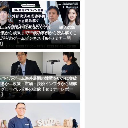
KLabが語る外部決済のリアル――導入の舞
台裏から成果まで、成功事例から読み解くこ
れからのゲームビジネス【6/4セミナー開
催】
モバイルゲーム海外展開の障壁をいかに突破
するか―政策・市場・決済インフラから紐解
くグローバル攻略の全貌【セミナーレポー
ト】