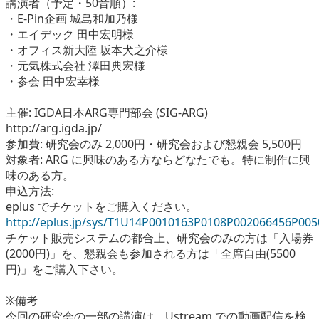
講演者（予定・50音順）:
・E-Pin企画 城島和加乃様
・エイデック 田中宏明様
・オフィス新大陸 坂本犬之介様
・元気株式会社 澤田典宏様
・参会 田中宏幸様
主催: IGDA日本ARG専門部会 (SIG-ARG)
http://arg.igda.jp/
参加費: 研究会のみ 2,000円・研究会および懇親会 5,500円
対象者: ARG に興味のある方ならどなたでも。特に制作に興
味のある方。
申込方法:
eplus でチケットをご購入ください。
http://eplus.jp/sys/T1U14P0010163P0108P002066456P00
チケット販売システムの都合上、研究会のみの方は「入場券
(2000円)」を、懇親会も参加される方は「全席自由(5500
円)」をご購入下さい。
※備考
今回の研究会の一部の講演は、Ustream での動画配信を検