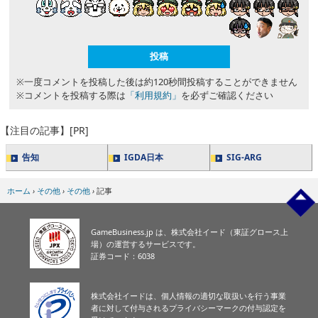
※一度コメントを投稿した後は約120秒間投稿することができません
※コメントを投稿する際は
「利用規約」
を必ずご確認ください
【注目の記事】[PR]
告知
IGDA日本
SIG-ARG
ホーム
›
その他
›
その他
›
記事
GameBusiness.jp は、株式会社イード（東証グロース上
場）の運営するサービスです。
証券コード：6038
株式会社イードは、個人情報の適切な取扱いを行う事業
者に対して付与されるプライバシーマークの付与認定を