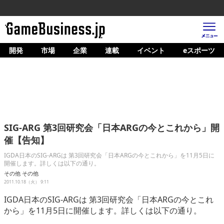
開発
市場
企業
連載
イベント
eスポーツ
ホーム
ゲーム開発
市場
マネタイズ
SIG-ARG 第3回研究会「日本ARGの今とこれから」開
企業動向
催【告知】
人材育成
IGDA日本のSIG-ARGは 第3回研究会「日本ARGの今とこれから」を11月5日に
開催します。詳しくは以下の通り。
産業政策
その他
その他
2011.10.18（火） 9:11
連載
IGDA日本のSIG-ARGは 第3回研究会「日本ARGの今とこれ
から」を11月5日に開催します。詳しくは以下の通り。
イベント/セミナー