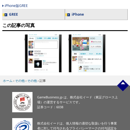
iPhone版GREE
GREE
iPhone
この記事の写真
ホーム
›
その他
›
その他
›
記事
GameBusiness.jp は、株式会社イード（東証グロース上
場）の運営するサービスです。
証券コード：6038
株式会社イードは、個人情報の適切な取扱いを行う事業
者に対して付与されるプライバシーマークの付与認定を