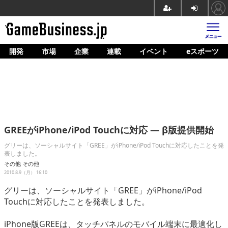
開発
市場
企業
連載
イベント
eスポーツ
ホーム
ゲーム開発
市場
マネタイズ
GREEがiPhone/iPod Touchに対応 ― β版提供開始
企業動向
グリーは、ソーシャルサイト「GREE」がiPhone/iPod Touchに対応したことを発
表しました。
人材育成
その他
その他
2010.8.9（月） 16:10
産業政策
グリーは、ソーシャルサイト「GREE」がiPhone/iPod
連載
Touchに対応したことを発表しました。
イベント/セミナー
iPhone版GREEは、タッチパネルのモバイル端末に最適化し