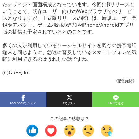
たデザイン・画面構成となっています。今回はβリリースと
eスポーツ
いうことで、既存ユーザー向けのWebブラウザでのサービ
スとなりますが、正式版リリースの際には、新規ユーザー登
録やアバター、ゲーム機能の追加やiPhone/Androidアプリ
版の提供も予定されているとのことです。
多くの人が利用しているソーシャルサイトを既存の携帯電話
端末と同じように、急速に普及しているスマートフォンで気
軽に利用できるのはうれしい話ですね。
(C)GREE, Inc.
《階堂綾野》
Facebookでシェア
LINEで送る
この記事の感想は？