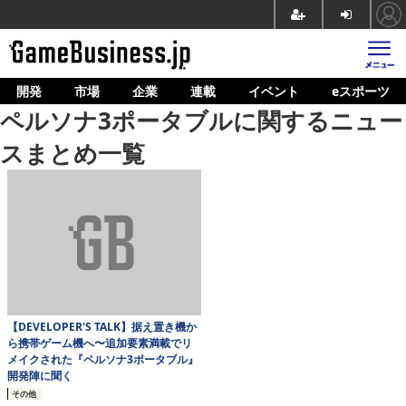
開発
市場
企業
連載
イベント
eスポーツ
ホーム
ペルソナ3ポータブルに関するニュー
ゲーム開発
スまとめ一覧
市場
マネタイズ
企業動向
人材育成
産業政策
【DEVELOPER'S TALK】据え置き機か
ら携帯ゲーム機へ〜追加要素満載でリ
連載
メイクされた『ペルソナ3ポータブル』
開発陣に聞く
イベント/セミナー
その他