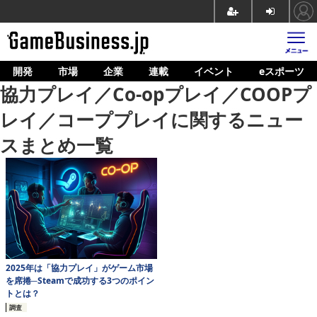
開発
市場
企業
連載
イベント
eスポーツ
ホーム
協力プレイ／Co-opプレイ／COOPプ
ゲーム開発
レイ／コーププレイに関するニュー
市場
スまとめ一覧
マネタイズ
企業動向
人材育成
産業政策
2025年は「協力プレイ」がゲーム市場
連載
を席捲─Steamで成功する3つのポイン
トとは？
イベント/セミナー
調査