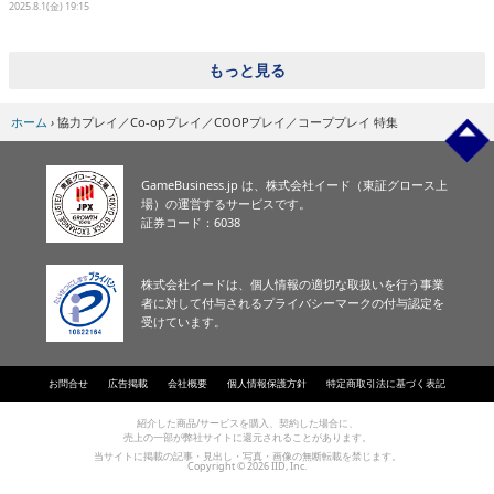
2025.8.1(金) 19:15
eスポーツ
もっと見る
ホーム
›
協力プレイ／Co-opプレイ／COOPプレイ／コーププレイ 特集
GameBusiness.jp は、株式会社イード（東証グロース上
場）の運営するサービスです。
証券コード：6038
株式会社イードは、個人情報の適切な取扱いを行う事業
者に対して付与されるプライバシーマークの付与認定を
受けています。
お問合せ
広告掲載
会社概要
個人情報保護方針
特定商取引法に基づく表記
紹介した商品/サービスを購入、契約した場合に、
売上の一部が弊社サイトに還元されることがあります。
当サイトに掲載の記事・見出し・写真・画像の無断転載を禁じます。
Copyright © 2026 IID, Inc.