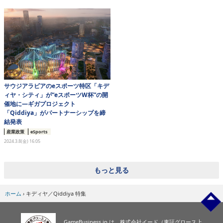
eスポーツ
サウジアラビアのeスポーツ特区「キデ
ィヤ・シティ」が“eスポーツW杯”の開
催地に―ギガプロジェクト
「Qiddiya」がパートナーシップを締
結発表
産業政策
eSports
2024.3.8(金) 16:05
もっと見る
ホーム
›
キディヤ／Qiddiya 特集
GameBusiness.jp は、株式会社イード（東証グロース上