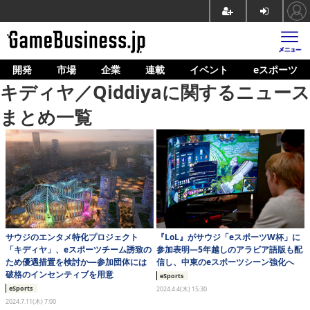
開発
市場
企業
連載
イベント
eスポーツ
ホーム
キディヤ／Qiddiyaに関するニュース
ゲーム開発
まとめ一覧
市場
マネタイズ
企業動向
人材育成
サウジのエンタメ特化プロジェクト
『LoL』がサウジ「eスポーツW杯」に
産業政策
「キディヤ」、eスポーツチーム誘致の
参加表明―5年越しのアラビア語版も配
ため優遇措置を検討か―参加団体には
信し、中東のeスポーツシーン強化へ
連載
破格のインセンティブを用意
eSports
eSports
2024.4.4(木) 15:30
イベント/セミナー
2024.7.11(木) 7:00