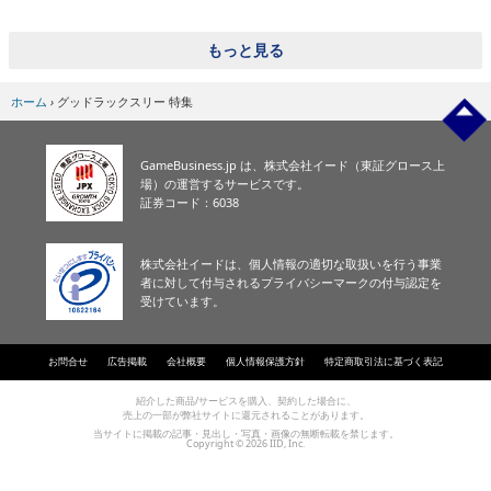
eスポーツ
もっと見る
ホーム
›
グッドラックスリー 特集
GameBusiness.jp は、株式会社イード（東証グロース上
場）の運営するサービスです。
証券コード：6038
株式会社イードは、個人情報の適切な取扱いを行う事業
者に対して付与されるプライバシーマークの付与認定を
受けています。
お問合せ
広告掲載
会社概要
個人情報保護方針
特定商取引法に基づく表記
紹介した商品/サービスを購入、契約した場合に、
売上の一部が弊社サイトに還元されることがあります。
当サイトに掲載の記事・見出し・写真・画像の無断転載を禁じます。
Copyright © 2026 IID, Inc.