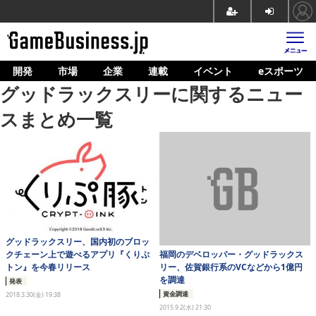
開発
市場
企業
連載
イベント
eスポーツ
ホーム
グッドラックスリーに関するニュー
ゲーム開発
スまとめ一覧
市場
マネタイズ
企業動向
人材育成
グッドラックスリー、国内初のブロッ
産業政策
福岡のデベロッパー・グッドラックス
クチェーン上で遊べるアプリ『くりぷ
リー、佐賀銀行系のVCなどから1億円
トン』を今春リリース
連載
を調達
発表
資金調達
2018.3.30(金) 19:38
イベント/セミナー
2015.9.2(水) 21:30