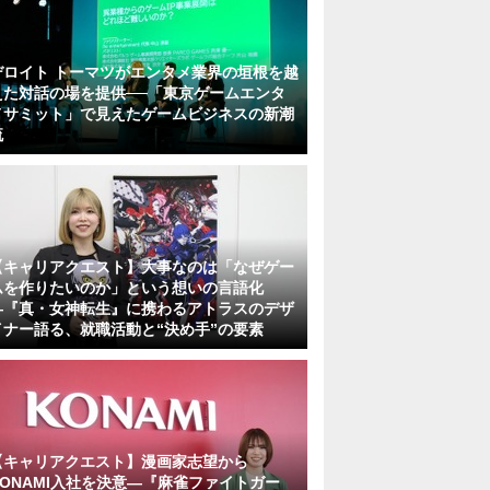
デロイト トーマツがエンタメ業界の垣根を越
えた対話の場を提供──「東京ゲームエンタ
メサミット」で見えたゲームビジネスの新潮
流
【キャリアクエスト】大事なのは「なぜゲー
ムを作りたいのか」という想いの言語化
―『真・女神転生』に携わるアトラスのデザ
イナー語る、就職活動と“決め手”の要素
【キャリアクエスト】漫画家志望から
KONAMI入社を決意―『麻雀ファイトガー