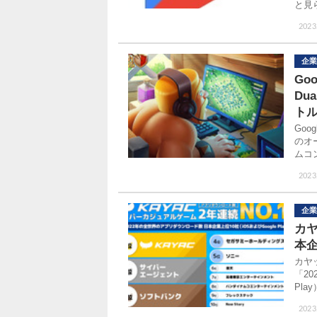
と見
2023
企業
Go
Du
トル
Goo
のオ
ムコ
2023
企業
カヤ
本
カヤ
「20
Pl
2023