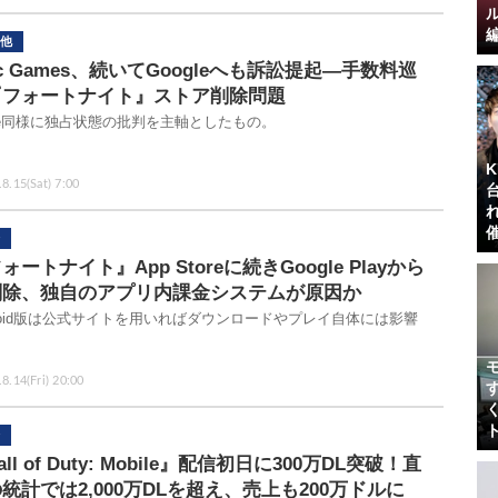
他
ic Games、続いてGoogleへも訴訟提起―手数料巡
『フォートナイト』ストア削除問題
ple同様に独占状態の批判を主軸としたもの。
8.15(Sat) 7:00
ォートナイト』App Storeに続きGoogle Playから
削除、独自のアプリ内課金システムが原因か
droid版は公式サイトを用いればダウンロードやプレイ自体には影響
。
8.14(Fri) 20:00
all of Duty: Mobile』配信初日に300万DL突破！直
統計では2,000万DLを超え、売上も200万ドルに