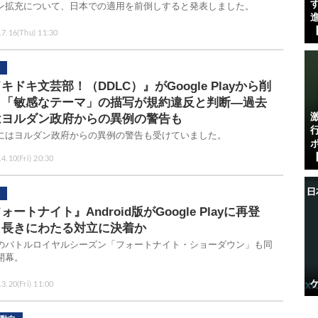
す
ン拡充について、日本での適用を前倒しすると発表しました。
進
【
.7.16(Thu) 11:30
キドキ文芸部！（DDLC）』がGoogle Playから削
。「敏感なテーマ」の描写が規約違反と判断―過去
はヨルダン政府からの異例の警告も
にはヨルダン政府からの異例の警告も受けていました。
【
4.10(Fri) 20:30
ォートナイト』Android版がGoogle Playに再登
！長きにわたる対立に決着か
のバトルロイヤルシーズン「フォートナイト・ショーダウン」も同
開幕。
3.20(Fri) 11:00