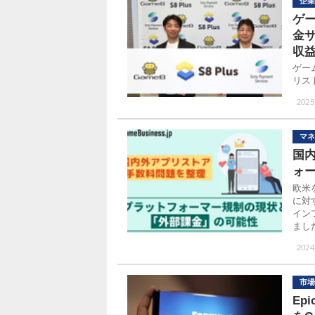
企業
ゲ
金サ
収益
ゲー
リス
2025
マネ
国
ォ
欧米
に対
イン
まし
2024
市場
Ep