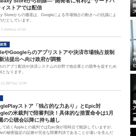
alaxy Storeから削除―“開発者に有利な”サードパ
ティストアでは配信
axy Storeからの撤退は、Googleによる市場独占の動きへの抗議によ
のだとしています。
.7.29(Mon) 19:50
政策
pleやGoogleらのアプリストアや決済市場独占規制
─新法提出へ向け政府が調整
ホのアプリ配信や決済システムの分野で他企業との競争を促すため
制となります。
.12.28(Thu) 12:00
oglePlayストア「独占的な力あり」とEpic対
ogleの米裁判で陪審判決！具体的な措置命令は1月
2週の公聴会以降に持ち越し
して続くAppleとの裁判ではEpic側が現時点で敗訴していますが、
ogleの秘密協定の証拠や完全な陪審判決であることが違いを生んだ