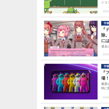
ショ
2026
市場
『ド
除
に
過去
2026.
市場
『フ
場
最新
時に
2026.