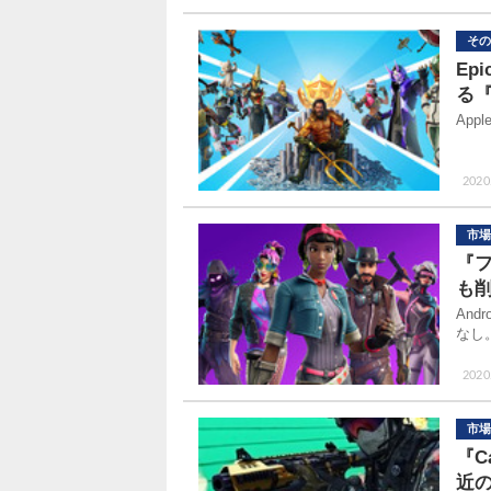
その
Ep
る
Ap
2020.
市場
『フ
も
An
なし
2020.
市場
『C
近の