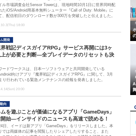
ル市場調査会社Sensor Towerは、現地時間10月1日に世界同時配
たiOS/Android用基本無料シューター『Call of Duty: Mobile』に
て、配信初日のダウンロード数が300万を突破したと伝えました。
.10.3(Thu) 18:00
ム開発
魔界戦記ディスガイアRPG』サービス再開には3ヶ
以上が必要と判断―全プレイデータのリセットも決
ワードワークスは、日本一ソフトウェアと共同開発している
/Android向けアプリ『魔界戦記ディスガイアRPG』に関して、3月
『
日より行われている緊急メンテナンスの続報を発表しました。
.4.14(Sun) 20:00
動向
ムを遊ぶことが価値になるアプリ「GameDays」
信開始―インサイドのニュースも高速で読める！
月24日、イードは新アプリ「GameDays」をリリースしました。本
リでは両媒体の記事を閲覧したりシェアしたりすること、また