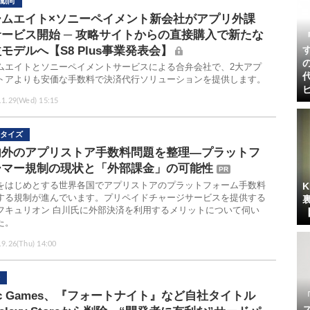
動向
ームエイト×ソニーペイメント新会社がアプリ外課
ービス開始 ─ 攻略サイトからの直接購入で新たな
モデルへ【S8 Plus事業発表会】
ムエイトとソニーペイメントサービスによる合弁会社で、2大アプ
トアよりも安価な手数料で決済代行ソリューションを提供します。
.1.29(Wed) 15:15
タイズ
内外のアプリストア手数料問題を整理―プラットフ
ーマー規制の現状と「外部課金」の可能性
PR
をはじめとする世界各国でアプリストアのプラットフォーム手数料
する規制が進んでいます。プリペイドチャージサービスを提供する
フキュリオン 白川氏に外部決済を利用するメリットについて伺い
た。
.9.26(Thu) 14:00
ic Games、『フォートナイト』など自社タイトル