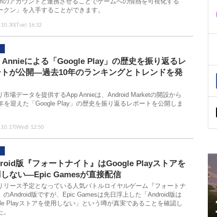
eamのアカウントと連携させることでゲームへの情熱を可視化する
ークン」を入手することができます。
.10.30(Tue) 16:32
p Annieによる「Google Play」の歴史を振り返るレ
ートが公開―過去10年のランキングとトレンドを発
市場データを提供するApp Annieは、Android Marketの開設から
周年を迎えた「Google Play」の歴史を振り返るレポートを公開しま
。
.10.17(Wed) 12:50
droid版『フォートナイト』はGoogle Playストアを
しない―Epic Gamesが直接配信
リリース予定となっている人気バトルロイヤルゲーム『フォートナ
のAndroid版ですが、Epic Gamesは先日浮上した「Android版は
ogle Playストアを使用しない」という噂が真実であることを確認し
た。