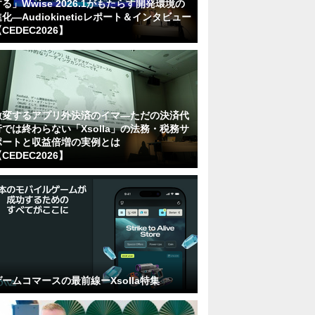
る」Wwise 2026.1がもたらす開発環境の
化―Audiokineticレポート＆インタビュー
CEDEC2026】
激変するアプリ外決済のイマ―ただの決済代
行では終わらない「Xsolla」の法務・税務サ
ポートと収益倍増の実例とは
CEDEC2026】
ゲームコマースの最前線ーXsolla特集