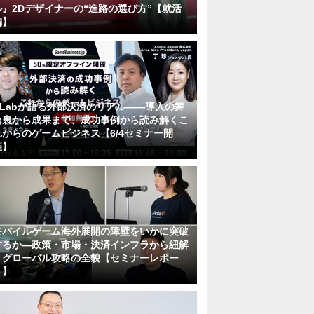
ル』2Dデザイナーの“進路の選び方”【就活
編】
KLabが語る外部決済のリアル――導入の舞
台裏から成果まで、成功事例から読み解くこ
れからのゲームビジネス【6/4セミナー開
催】
モバイルゲーム海外展開の障壁をいかに突破
するか―政策・市場・決済インフラから紐解
くグローバル攻略の全貌【セミナーレポー
ト】