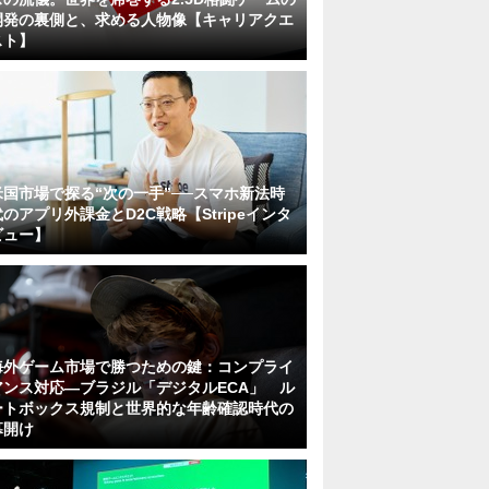
開発の裏側と、求める人物像【キャリアクエ
スト】
米国市場で探る“次の一手”──スマホ新法時
代のアプリ外課金とD2C戦略【Stripeインタ
ビュー】
海外ゲーム市場で勝つための鍵：コンプライ
アンス対応—ブラジル「デジタルECA」 ル
ートボックス規制と世界的な年齢確認時代の
幕開け