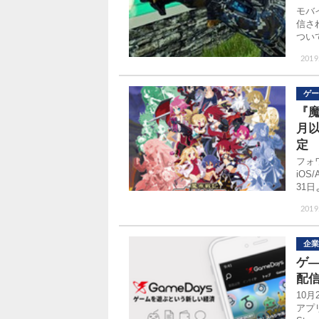
モバイ
信され
つい
2019
ゲー
『
月
定
フォ
iOS
31
2019
企業
ゲ―
配
10
アプ