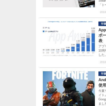
St
「ト
2018
市場
Ap
ポ
表
アプリ
10
した
2018
市場
An
使用
今夏
イト』
Go
まし