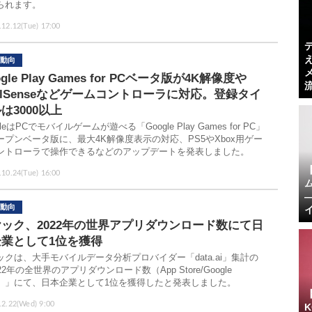
られます。
.12.12(Tue) 17:00
動向
ogle Play Games for PCベータ版が4K解像度や
alSenseなどゲームコントローラに対応。登録タイ
は3000以上
gleはPCでモバイルゲームが遊べる「Google Play Games for PC」
ープンベータ版に、最大4K解像度表示の対応、PS5やXbox用ゲー
ントローラで操作できるなどのアップデートを発表しました。
.10.24(Tue) 16:00
動向
ック、2022年の世界アプリダウンロード数にて日
企業として1位を獲得
ックは、大手モバイルデータ分析プロバイダー「data.ai」集計の
22年の全世界のアプリダウンロード数（App Store/Google
ay）」にて、日本企業として1位を獲得したと発表しました。
.2.22(Wed) 9:00