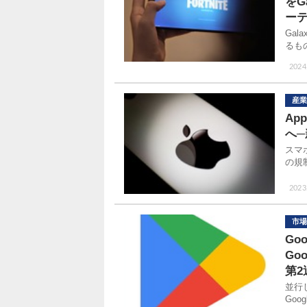
をG
ー
Gal
るも
2024
産業
Ap
へ
スマ
の規
2023
市場
Go
Go
第
並行
Go