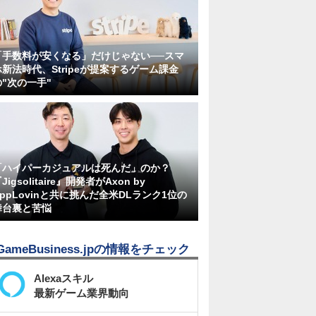
「手数料が安くなる」だけじゃない──スマ
ホ新法時代、Stripeが提案するゲーム課金
の"次の一手"
「ハイパーカジュアルは死んだ」のか？
Jigsolitaire』開発者がAxon by
AppLovinと共に挑んだ全米DLランク1位の
舞台裏と苦悩
GameBusiness.jpの情報をチェック
Alexaスキル
最新ゲーム業界動向