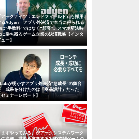
『アークナイツ：エンドフィールド』も採用
するAdyen―アプリ外決済で本当に得られる
のは“手数料”ではなく“顧客”。スマホ新法時
代に勝ち残るゲーム企業の決済戦略【インタ
ビュー】
KLabが明かすアプリ外決済"急成長"の舞台
裏―成果を分けたのは「商品設計」だった
【セミナーレポート】
「まずやってみる」がアークシステムワーク
スの流儀。世界を席巻する2.5D格闘ゲームの