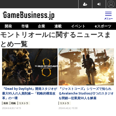
開発
市場
企業
連載
イベント
eスポーツ
ホーム
モントリオールに関するニュースま
ゲーム開発
とめ一覧
市場
マネタイズ
企業動向
人材育成
『Dead by Daylight』開発スタジオが
『ジャストコーズ』シリーズで知られ
産業政策
最大95人の人員削減―「戦略的構造改
るAvalanche Studiosが2つのスタジオ
革」の一環
を閉鎖―従業員50人を解雇
連載
発表
戦略
リストラ
リストラ
2024.6.6(木) 14:15
2024.6.4(火) 10:30
イベント/セミナー