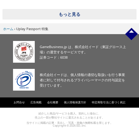
eスポーツ
もっと見る
ホーム
›
Uplay Passport 特集
GameBusiness.jp は、株式会社イード（東証グロース上
場）の運営するサービスです。
証券コード：6038
株式会社イードは、個人情報の適切な取扱いを行う事業
者に対して付与されるプライバシーマークの付与認定を
受けています。
お問合せ
広告掲載
会社概要
個人情報保護方針
特定商取引法に基づく表記
紹介した商品/サービスを購入、契約した場合に、
売上の一部が弊社サイトに還元されることがあります。
当サイトに掲載の記事・見出し・写真・画像の無断転載を禁じます。
Copyright © 2026 IID, Inc.