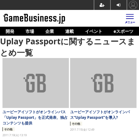
開発
市場
企業
連載
イベント
eスポーツ
ホーム
Uplay Passportに関するニュースま
ゲーム開発
とめ一覧
市場
マネタイズ
企業動向
人材育成
産業政策
ユービーアイソフトがオンラインパス
ユービーアイソフトがオンラインパ
「Uplay Passport」を正式発表、独占
ス“Uplay Passport”を導入?
連載
コンテンツも提供
その他
その他
2011.7.15(金) 12:49
イベント/セミナー
2011.7.19(火) 13:19