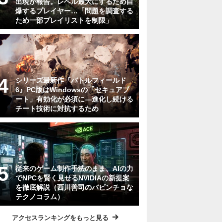
出現が報告。レベル最大にするため自
爆するプレイヤー…「問題を調査する
ため一部プレイリストを制限」
シリーズ最新作『バトルフィールド
6』PC版はWindowsの「セキュアブ
ート」有効化が必須に―進化し続ける
チート技術に対抗するため
従来のゲーム制作手法のまま、AIの力
でNPCを賢く見せるNVIDIAの新提案
を徹底解説（西川善司のバビンチョな
テクノコラム）
アクセスランキングをもっと見る