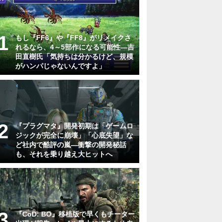
もし『FF6』や『FF8』がリメイクさ
れるなら、4～5部作になる可能性―吉
田直樹氏「気持ちは分かるけど、規模
がハンパじゃないんですよ」
『プラグマタ』開発初期は「ゲームロ
ジックが完全に崩壊」「心底失望」な
ど社内で酷評の嵐―衝撃の開発秘話
も、それを乗り越え大ヒットへ
『CoD: BO』移植版で早くもチーター