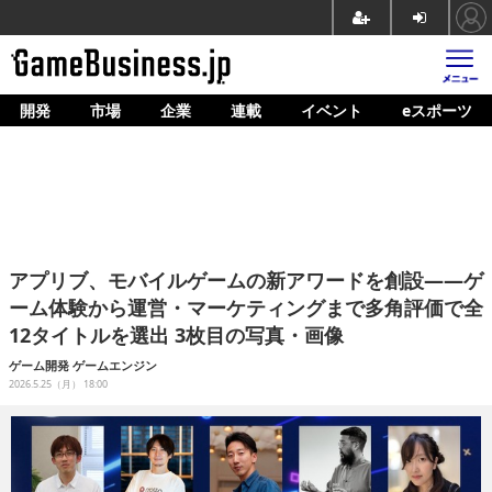
開発
市場
企業
連載
イベント
eスポーツ
ホーム
ゲーム開発
市場
マネタイズ
アプリブ、モバイルゲームの新アワードを創設——ゲ
企業動向
ーム体験から運営・マーケティングまで多角評価で全
12タイトルを選出 3枚目の写真・画像
人材育成
ゲーム開発
ゲームエンジン
産業政策
2026.5.25（月） 18:00
連載
イベント/セミナー