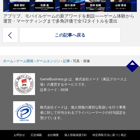
eスポーツ
アプリブ、モバイルゲームの新アワードを創設——ゲーム体験から
運営・マーケティングまで多角評価で全12タイトルを選出
この記事へ戻る
ホーム
›
ゲーム開発
›
ゲームエンジン
›
記事
›
写真・画像
GameBusiness.jp は、株式会社イード（東証グロース上
場）の運営するサービスです。
証券コード：6038
株式会社イードは、個人情報の適切な取扱いを行う事業
者に対して付与されるプライバシーマークの付与認定を
受けています。
お問合せ
広告掲載
会社概要
個人情報保護方針
特定商取引法に基づく表記