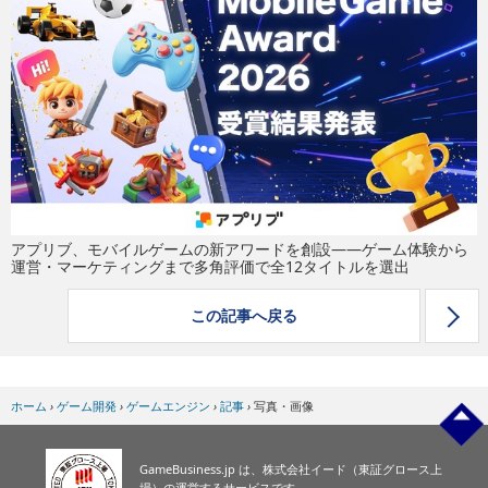
eスポーツ
アプリブ、モバイルゲームの新アワードを創設——ゲーム体験から
運営・マーケティングまで多角評価で全12タイトルを選出
この記事へ戻る
ホーム
›
ゲーム開発
›
ゲームエンジン
›
記事
›
写真・画像
GameBusiness.jp は、株式会社イード（東証グロース上
場）の運営するサービスです。