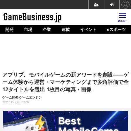
開発
市場
企業
連載
イベント
eスポーツ
ホーム
ゲーム開発
市場
マネタイズ
アプリブ、モバイルゲームの新アワードを創設——ゲ
企業動向
ーム体験から運営・マーケティングまで多角評価で全
12タイトルを選出 1枚目の写真・画像
人材育成
ゲーム開発
ゲームエンジン
産業政策
2026.5.25（月） 18:00
連載
イベント/セミナー