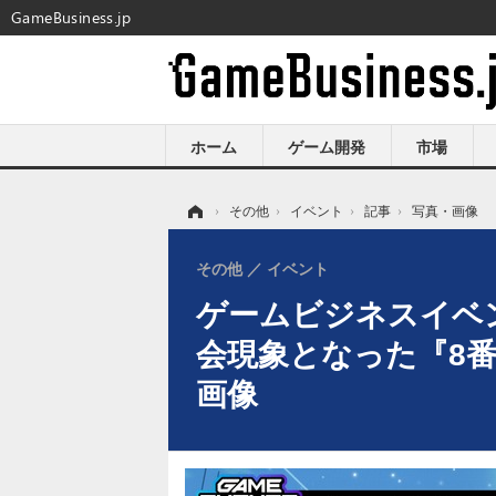
GameBusiness.jp
ホーム
ゲーム開発
市場
ホーム
›
その他
›
イベント
›
記事
›
写真・画像
その他
イベント
ゲームビジネスイベント「
会現象となった『8
画像