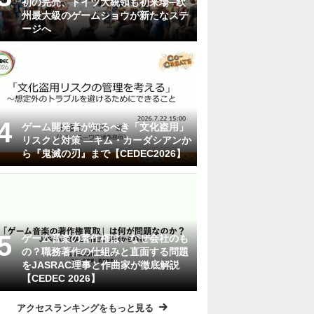
初の完売、ドイツ大統領も初来場─欧
州最大級のゲームショウが新たなステ
ージへ
ゲーム開発者が知るべき「文化盗用」
リスクと対策 ―キム・カーダシアンか
ら『鬼滅の刃』まで【CEDEC2026】
ゲーム音楽の著作権は、なぜ会社のも
の？職務著作の仕組みと直面する問題
をJASRAC理事と作曲家が徹底解説
【CEDEC 2026】
アクセスランキングをもっと見る