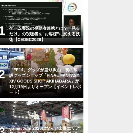
ゲーム実況の視聴者連携とは？「見る
だけ」の視聴者を"お客様"に変える技
術【CEDEC2026】
『FF14』グッズが盛り沢山！初の常
設グッズショップ「FINAL FANTASY
XIV GOODS SHOP AKIHABARA」が
12月19日よりオープン【イベントレポ
ート】
gamescom 2026はなんと出展エリア