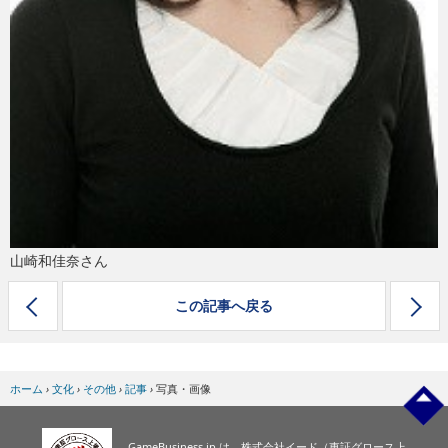
山崎和佳奈さん
この記事へ戻る
ホーム
›
文化
›
その他
›
記事
›
写真・画像
GameBusiness.jp は、株式会社イード（東証グロース上