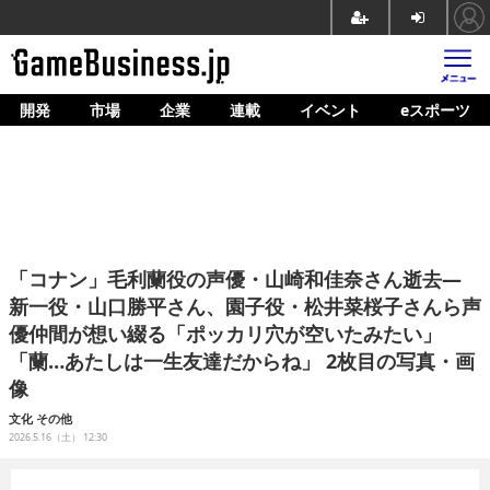
開発
市場
企業
連載
イベント
eスポーツ
ホーム
ゲーム開発
市場
マネタイズ
「コナン」毛利蘭役の声優・山崎和佳奈さん逝去―
企業動向
新一役・山口勝平さん、園子役・松井菜桜子さんら声
優仲間が想い綴る「ポッカリ穴が空いたみたい」
人材育成
「蘭…あたしは一生友達だからね」 2枚目の写真・画
産業政策
像
文化
その他
連載
2026.5.16（土） 12:30
イベント/セミナー