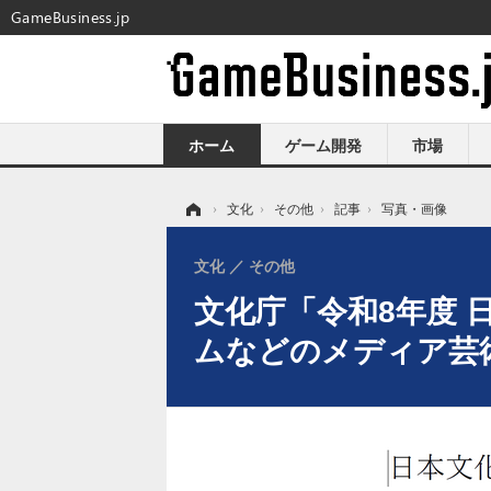
GameBusiness.jp
ホーム
ゲーム開発
市場
ホーム
›
文化
›
その他
›
記事
›
写真・画像
文化
その他
文化庁「令和8年度
ムなどのメディア芸