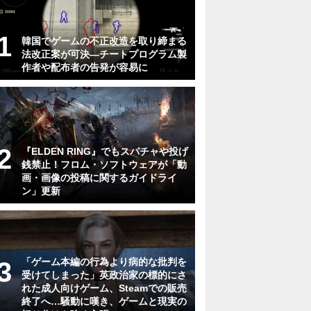
韓国でゲームの不正改造を取り締まる
法改正案が可決―チートプログラム製
作者や配布者の告発が容易に
『ELDEN RING』でもスパチャや投げ
銭禁止！フロム・ソフトウェアが「動
画・画像の投稿に関するガイドライ
ン」更新
「ゲーム本編の行為より病的な批判を
受けてしまった」英政治家の標的にさ
れた成人向けゲーム、Steamでの販売
終了へ…騒動に嘆き、ゲームと現実の