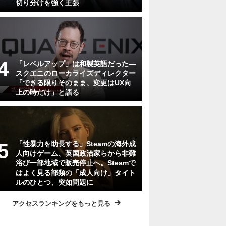
切り分けを強く主張
「レベルアップ」は和製英語だった―
スクエニのローカライズディレクター
「できる限りそのまま、変更はUX向
上の時だけ」と語る
「性暴力を助長する」Steamの海外成
人向けゲーム、英国政治家らから非難
浴び一部地域で販売停止へ。Steamで
はよく見る部類の「成人向け」タイト
ルのひとつ、突如問題に
アクセスランキングをもっと見る