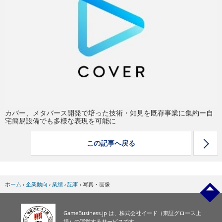
eスポーツ
カバー、メタバース開発で培った技術・知見を既存事業に集約ー自
宅簡易設備でも多様な表現を可能に
この記事へ戻る
ホーム
›
企業動向
›
業績
›
記事
›
写真・画像
GameBusiness.jp は、株式会社イード（東証グロース上
場）の運営するサービスです。