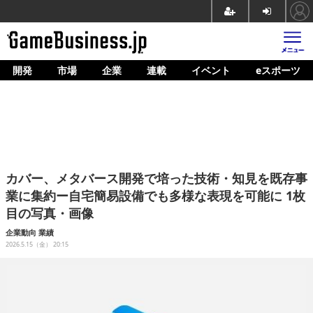
開発
市場
企業
連載
イベント
eスポーツ
ホーム
ゲーム開発
市場
マネタイズ
カバー、メタバース開発で培った技術・知見を既存事
企業動向
業に集約ー自宅簡易設備でも多様な表現を可能に 1枚
目の写真・画像
人材育成
企業動向
業績
産業政策
2026.5.15（金） 20:15
連載
イベント/セミナー