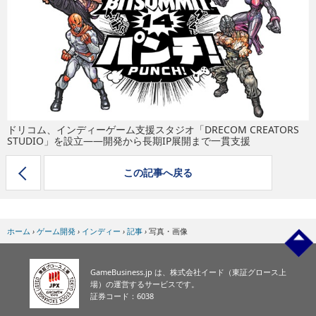
eスポーツ
ドリコム、インディーゲーム支援スタジオ「DRECOM CREATORS
STUDIO」を設立——開発から長期IP展開まで一貫支援
この記事へ戻る
ホーム
›
ゲーム開発
›
インディー
›
記事
›
写真・画像
GameBusiness.jp は、株式会社イード（東証グロース上
場）の運営するサービスです。
証券コード：6038