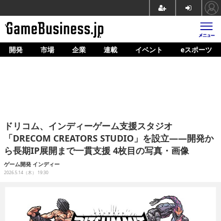
開発
市場
企業
連載
イベント
eスポーツ
ホーム
ゲーム開発
市場
マネタイズ
ドリコム、インディーゲーム支援スタジオ
企業動向
「DRECOM CREATORS STUDIO」を設立——開発か
ら長期IP展開まで一貫支援 4枚目の写真・画像
人材育成
ゲーム開発
インディー
産業政策
2026.5.14（木） 19:30
連載
イベント/セミナー