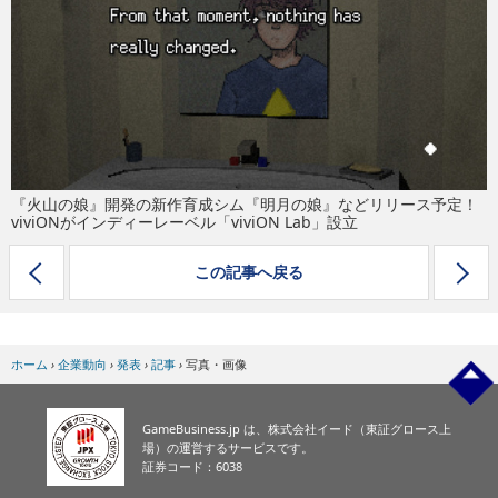
eスポーツ
『火山の娘』開発の新作育成シム『明月の娘』などリリース予定！
viviONがインディーレーベル「viviON Lab」設立
この記事へ戻る
ホーム
›
企業動向
›
発表
›
記事
›
写真・画像
GameBusiness.jp は、株式会社イード（東証グロース上
場）の運営するサービスです。
証券コード：6038