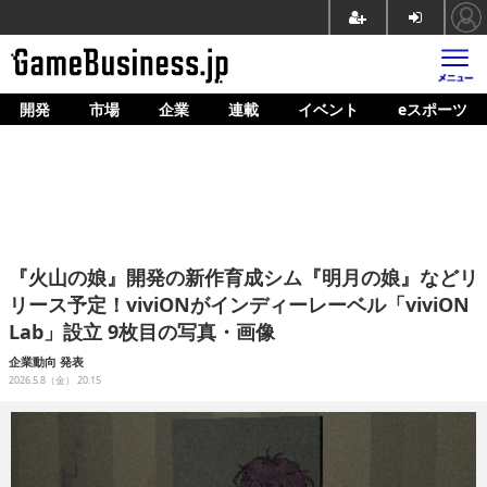
開発
市場
企業
連載
イベント
eスポーツ
ホーム
ゲーム開発
市場
マネタイズ
『火山の娘』開発の新作育成シム『明月の娘』などリ
企業動向
リース予定！viviONがインディーレーベル「viviON
Lab」設立 9枚目の写真・画像
人材育成
企業動向
発表
産業政策
2026.5.8（金） 20:15
連載
イベント/セミナー