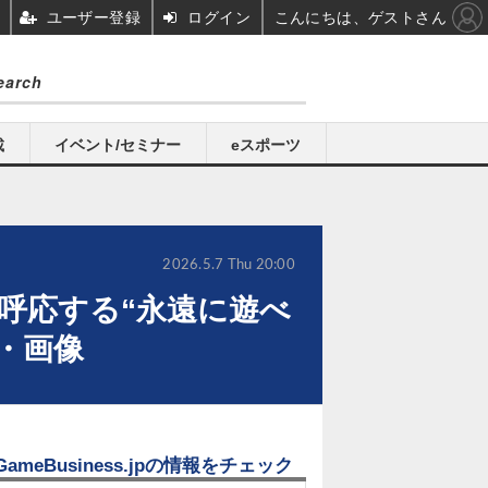
ユーザー登録
ログイン
こんにちは、ゲストさん
載
イベント/セミナー
eスポーツ
2026.5.7 Thu 20:00
s”に呼応する“永遠に遊べ
真・画像
GameBusiness.jpの情報をチェック