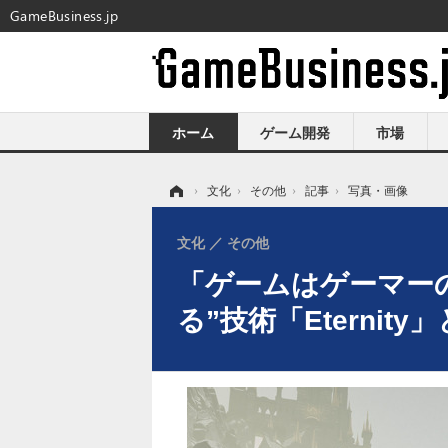
GameBusiness.jp
ホーム
ゲーム開発
市場
ホーム
›
文化
›
その他
›
記事
›
写真・画像
文化
その他
「ゲームはゲーマーのもの
る”技術「Eterni