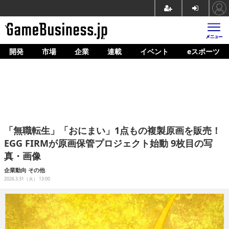
開発
市場
企業
連載
イベント
eスポーツ
ホーム
ゲーム開発
市場
マネタイズ
「無職転生」「おにまい」1点もの複製原画を販売！
企業動向
EGG FIRMが原画保管プロジェクト始動 9枚目の写
真・画像
人材育成
企業動向
その他
産業政策
2026.3.31（火） 13:00
連載
イベント/セミナー