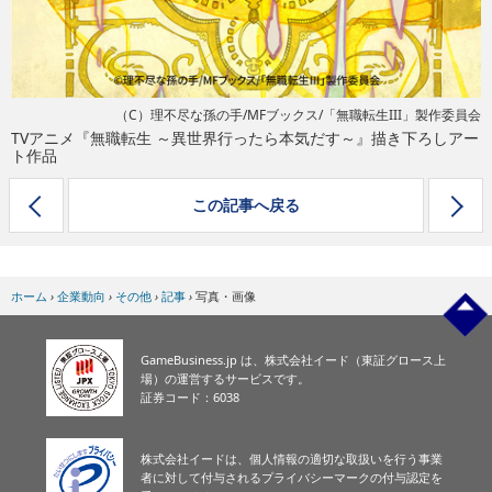
（C）理不尽な孫の手/MFブックス/「無職転生III」製作委員会
TVアニメ『無職転生 ～異世界行ったら本気だす～』描き下ろしアー
ト作品
この記事へ戻る
ホーム
›
企業動向
›
その他
›
記事
›
写真・画像
GameBusiness.jp は、株式会社イード（東証グロース上
場）の運営するサービスです。
証券コード：6038
株式会社イードは、個人情報の適切な取扱いを行う事業
者に対して付与されるプライバシーマークの付与認定を