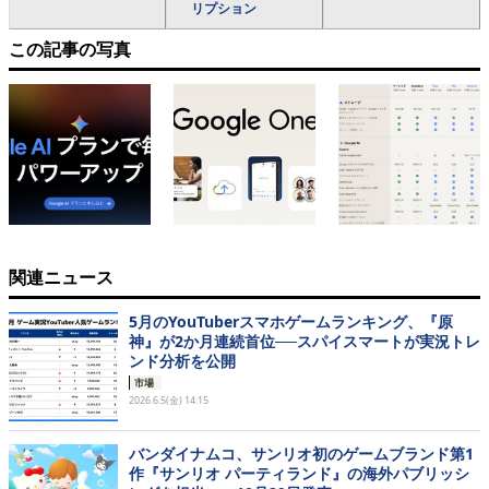
リプション
この記事の写真
関連ニュース
5月のYouTuberスマホゲームランキング、『原
神』が2か月連続首位──スパイスマートが実況トレ
ンド分析を公開
市場
2026.6.5(金) 14:15
バンダイナムコ、サンリオ初のゲームブランド第1
作『サンリオ パーティランド』の海外パブリッシ