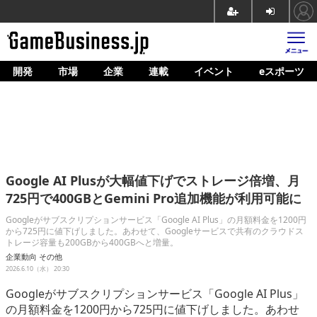
開発
市場
企業
連載
イベント
eスポーツ
ホーム
ゲーム開発
市場
マネタイズ
Google AI Plusが大幅値下げでストレージ倍増、月
企業動向
725円で400GBとGemini Pro追加機能が利用可能に
人材育成
Googleがサブスクリプションサービス「Google AI Plus」の月額料金を1200円
から725円に値下げしました。あわせて、Googleサービスで共有のクラウドス
トレージ容量も200GBから400GBへと増量。
産業政策
企業動向
その他
2026.6.10（水） 20:30
連載
Googleがサブスクリプションサービス「Google AI Plus」
イベント/セミナー
の月額料金を1200円から725円に値下げしました。あわせ