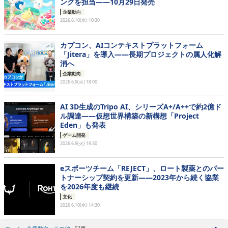
ングを担当——10月29日発売
企業動向
2026.6.10(水) 10:30
カプコン、AIコンテキストプラットフォーム
「Jitera」を導入——長期プロジェクトの属人化解
消へ
企業動向
2026.6.9(火) 18:00
AI 3D生成のTripo AI、シリーズA+/A++で約2億ド
ル調達——仮想世界構築の新構想「Project
Eden」も発表
ゲーム開発
2026.6.9(火) 19:30
eスポーツチーム「REJECT」、ロート製薬とのパー
トナーシップ契約を更新——2023年から続く協業
を2026年度も継続
文化
2026.6.10(水) 14:30