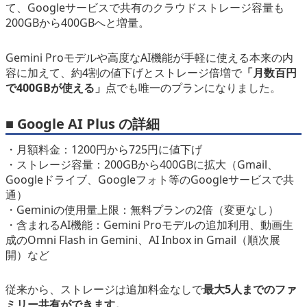
て、Googleサービスで共有のクラウドストレージ容量も
eスポーツ
200GBから400GBへと増量。
Gemini Proモデルや高度なAI機能が手軽に使える本来の内
容に加えて、約4割の値下げとストレージ倍増で
「月数百円
で400GBが使える」
点でも唯一のプランになりました。
■ Google AI Plus の詳細
・月額料金：1200円から725円に値下げ
・ストレージ容量：200GBから400GBに拡大（Gmail、
Googleドライブ、Googleフォト等のGoogleサービスで共
通）
・Geminiの使用量上限：無料プランの2倍（変更なし）
・含まれるAI機能：Gemini Proモデルの追加利用、動画生
成のOmni Flash in Gemini、AI Inbox in Gmail（順次展
開）など
従来から、ストレージは追加料金なしで
最大5人までのファ
ミリー共有ができます。