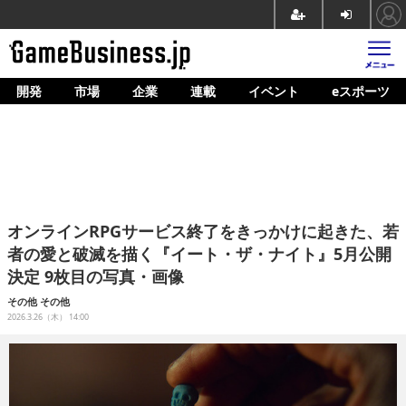
開発
市場
企業
連載
イベント
eスポーツ
ホーム
ゲーム開発
市場
マネタイズ
オンラインRPGサービス終了をきっかけに起きた、若
企業動向
者の愛と破滅を描く『イート・ザ・ナイト』5月公開
決定 9枚目の写真・画像
人材育成
その他
その他
産業政策
2026.3.26（木） 14:00
連載
イベント/セミナー