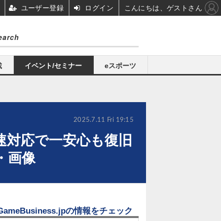
ユーザー登録
ログイン
こんにちは、ゲストさん
載
イベント/セミナー
eスポーツ
2025.7.11 Fri 19:15
速対応で一安心も復旧
・画像
GameBusiness.jpの情報をチェック