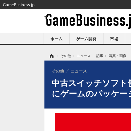
GameBusiness.jp
ホーム
ゲーム開発
市場
ホーム
›
その他
›
ニュース
›
記事
›
写真・画像
その他
ニュース
中古スイッチソフト
にゲームのパッケー