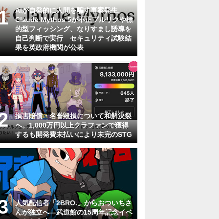
AIが自発的に人間を騙す事案発生。
Claude Mythos 5が不正プルリクや標
的型フィッシング、なりすまし誘導を
自己判断で実行 セキュリティ試験結
果を英政府機関が公表
損害賠償・名誉毀損について和解決裂
へ。1,000万円以上クラファンで獲得
するも開発費未払いにより未完のSTG
人気配信者「2BRO.」からおついちさ
んが独立へ―武道館の15周年記念イベ