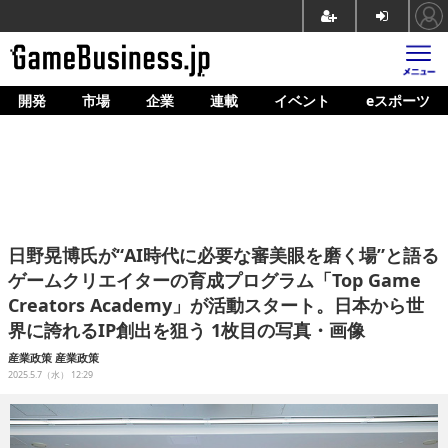
開発
市場
企業
連載
イベント
eスポーツ
ホーム
ゲーム開発
市場
マネタイズ
日野晃博氏が“AI時代に必要な審美眼を磨く場”と語る
企業動向
ゲームクリエイターの育成プログラム「Top Game
Creators Academy」が活動スタート。日本から世
人材育成
界に誇れるIP創出を狙う 1枚目の写真・画像
産業政策
産業政策
産業政策
2025.5.7（水） 12:29
連載
イベント/セミナー