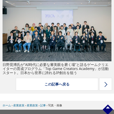
eスポーツ
日野晃博氏が“AI時代に必要な審美眼を磨く場”と語るゲームクリエ
イターの育成プログラム「Top Game Creators Academy」が活動
スタート。日本から世界に誇れるIP創出を狙う
この記事へ戻る
ホーム
›
産業政策
›
産業政策
›
記事
›
写真・画像