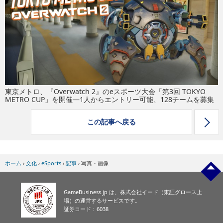
eスポーツ
東京メトロ、『Overwatch 2』のeスポーツ大会「第3回 TOKYO
METRO CUP」を開催―1人からエントリー可能、128チームを募集
この記事へ戻る
ホーム
›
文化
›
eSports
›
記事
›
写真・画像
GameBusiness.jp は、株式会社イード（東証グロース上
場）の運営するサービスです。
証券コード：6038