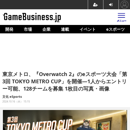
開発
市場
企業
連載
イベント
eスポーツ
ホーム
ゲーム開発
市場
マネタイズ
東京メトロ、『Overwatch 2』のeスポーツ大会「第
企業動向
3回 TOKYO METRO CUP」を開催―1人からエントリ
ー可能、128チームを募集 1枚目の写真・画像
人材育成
文化
eSports
産業政策
2024.10.16（水） 15:15
連載
イベント/セミナー